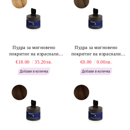
Пудра за мигновено
Пудра за мигновено
покритие на израснали
покритие на израснали
корени Русо - Labor Pro
корени Светло Кафяво -
€18.00
35.20лв.
€0.00
0.00лв.
Instant Retouch Powder -
Labor Pro Instant Retouch
Blonde H645
Powder - Light Brown H644