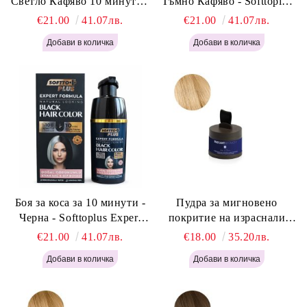
Светло Кафяво 10 минути -
Тъмно Кафяво - Softtoplus
Softtoplus Expert Woman
Expert Woman Dark Brown
€21.00
41.07лв.
€21.00
41.07лв.
Light Brown 400мл
400 мл
Боя за коса за 10 минути -
Пудра за мигновено
Черна - Softtoplus Expert
покритие на израснали
Woman Black 400мл
корени Светло Русо - Labor
€21.00
41.07лв.
€18.00
35.20лв.
Pro Instant Retouch Powder -
Light Blonde H646