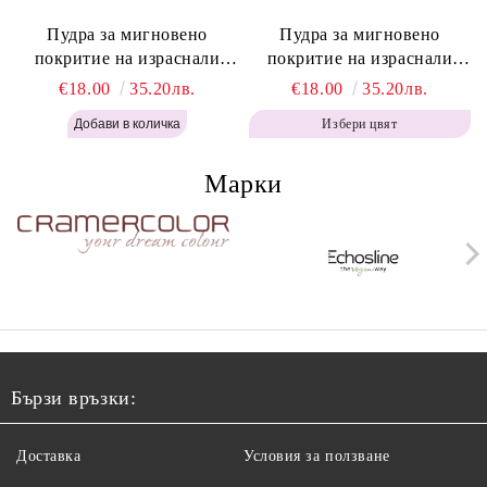
Пудра за мигновено
Пудра за мигновено
покритие на израснали
покритие на израснали
корени Топло Кафяво -
корени Кафяво - Labor Pro
€18.00
35.20лв.
€18.00
35.20лв.
Labor Pro Instant Retouch
Instant Retouch Powder -
Избери цвят
Powder - Warm Brown H643
Brown H642
Марки
Бързи връзки:
Доставка
Условия за ползване