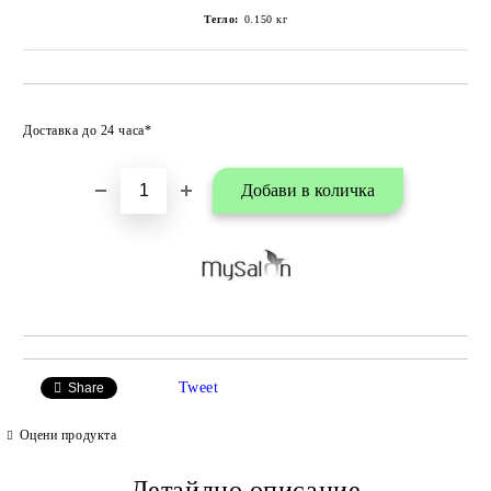
Тегло:
0.150
кг
Добави в любими
Доставка до 24 часа*
Tweet
Share
Оцени продукта
Детайлно описание