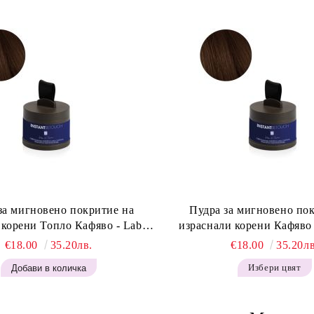
за мигновено покритие на
Пудра за мигновено по
 корени Топло Кафяво - Labor
израснали корени Кафяво 
t Retouch Powder - Warm Brown
Instant Retouch Powder -
€18.00
35.20лв.
€18.00
35.20лв
H643
Избери цвят