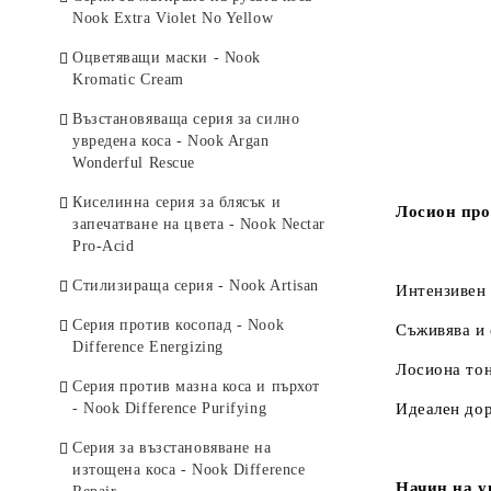
коса
Nook Extra Violet No Yellow
Dry-T - Серия за склонни към
Оцветяващи маски - Nook
цъфтящи краища коси
Kromatic Cream
Energy - Серия против косопад с
Възстановяваща серия за силно
коприва
увредена коса - Nook Argan
Wonderful Rescue
No-yellow - Серия за матиране на
руса коса
Киселинна серия за блясък и
Лосион про
запечатване на цвета - Nook Nectar
Pro-volume - Серия за обем на
Pro-Acid
тънки коси
Стилизираща серия - Nook Artisan
Интензивен 
Frequent and Refreshing - Пърхот,
мазна, честа употреба
Серия против косопад - Nook
Съживява и 
Difference Energizing
Blondesse Bleaching Technical -
Лосиона тон
Изсветляващи продукти
Серия против мазна коса и пърхот
- Nook Difference Purifying
Идеален дор
Серия за възстановяване на
изтощена коса - Nook Difference
Начин на у