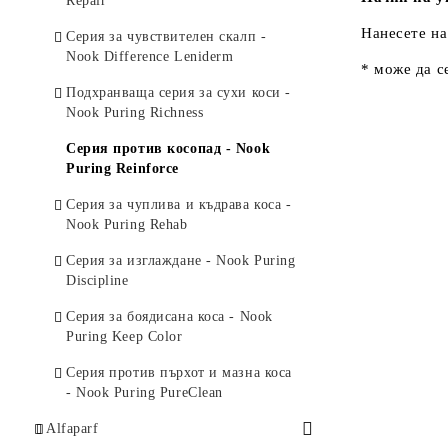
Repair
Нанесете на
Серия за чувствителен скалп -
Nook Difference Leniderm
* може да с
Подхранваща серия за сухи коси -
Nook Puring Richness
Серия против косопад - Nook
Puring Reinforce
Серия за чуплива и къдрава коса -
Nook Puring Rehab
Серия за изглаждане - Nook Puring
Discipline
Серия за боядисана коса - Nook
Puring Keep Color
Серия против пърхот и мазна коса
- Nook Puring PureClean
Alfaparf