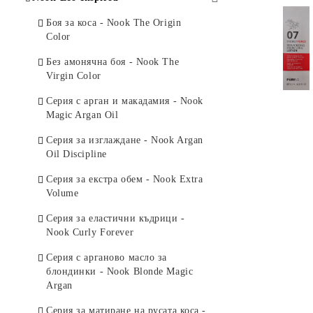
за коса
Боя за коса - Nook The Origin
Inebrya Bionic Color -
Color
Професионална без амонячна боя
Без амонячна боя - Nook The
Argan Pro-Age - Серия с арганово
Virgin Color
масло за сухи коси
Серия с арган и макадамия - Nook
Kromask Intense - Оцветяващи
Magic Argan Oil
маски
Серия за изглаждане - Nook Argan
Shecare Glazed - Ламинираща
Oil Discipline
серия
Серия за екстра обем - Nook Extra
Keratin - Серия с кератин за
Volume
възстановяване на косата
Серия за еластични къдрици -
Shecare - Серия за суха и
Nook Curly Forever
изтощена коса
Серия с арганово масло за
Up To You Curl - Серия за къдрава
блондинки - Nook Blonde Magic
коса
Argan
Color Perfect - Серия за боядисана
Серия за матиране на русата коса -