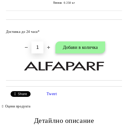
Тегло:
0.250
кг
Добави в любими
Доставка до 24 часа*
Tweet
Share
Оцени продукта
Детайлно описание