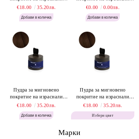
корени Русо - Labor Pro
корени Светло Кафяво -
€18.00
35.20лв.
€0.00
0.00лв.
Instant Retouch Powder -
Labor Pro Instant Retouch
Blonde H645
Powder - Light Brown H644
Пудра за мигновено
Пудра за мигновено
покритие на израснали
покритие на израснали
корени Топло Кафяво -
корени Кафяво - Labor Pro
€18.00
35.20лв.
€18.00
35.20лв.
Labor Pro Instant Retouch
Instant Retouch Powder -
Избери цвят
Powder - Warm Brown H643
Brown H642
Марки