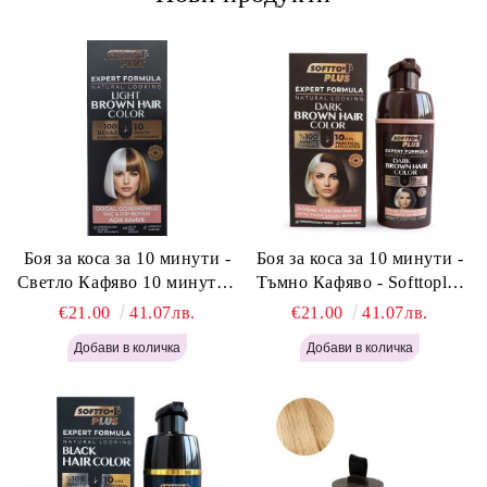
Боя за коса за 10 минути -
Боя за коса за 10 минути -
Светло Кафяво 10 минути -
Тъмно Кафяво - Softtoplus
Softtoplus Expert Woman
Expert Woman Dark Brown
€21.00
41.07лв.
€21.00
41.07лв.
Light Brown 400мл
400 мл