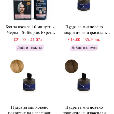
Боя за коса за 10 минути -
Пудра за мигновено
Черна - Softtoplus Expert
покритие на израснали
Woman Black 400мл
корени Светло Русо - Labor
€21.00
41.07лв.
€18.00
35.20лв.
Pro Instant Retouch Powder -
Light Blonde H646
Пудра за мигновено
Пудра за мигновено
покритие на израснали
покритие на израснали