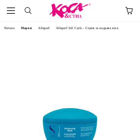
Начало
Марки
Alfaparf
Alfaparf Sdl Curls - Серия за къдрава коса