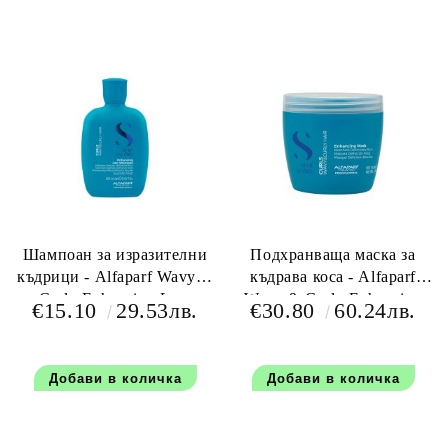
Шампоан за изразителни
Подхранваща маска за
къдрици - Alfaparf Wavy &
къдрава коса - Alfaparf
Curly Enhancing Low
Wavy & Curly Enhancing
€15.10
29.53лв.
€30.80
60.24лв.
Shampoo 250 мл
Mask 500 мл