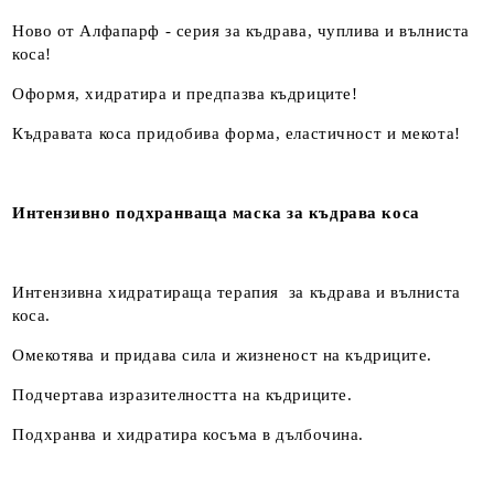
Ново от Алфапарф - серия за къдрава, чуплива и вълниста
коса!
Оформя, хидратира и предпазва къдриците!
Къдравата коса придобива форма, еластичност и мекота!
Интензивно подхранваща маска за къдрава коса
Интензивна хидратираща терапия за къдрава и вълниста
коса.
Омекотява и придава сила и жизненост на къдриците.
Подчертава изразителността на къдриците.
Подхранва и хидратира косъма в дълбочина.