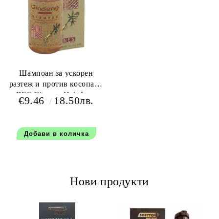
Шампоан за ускорен
разтеж и против косопад -
BES Ginseng Hair Loss
€9.46
18.50лв.
Active Shampoo 150 мл
Нови продукти