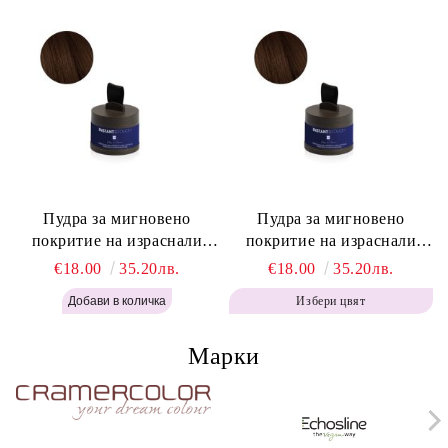
Пудра за мигновено
Пудра за мигновено
покритие на израснали
покритие на израснали
корени Топло Кафяво -
корени Кафяво - Labor Pro
€18.00
35.20лв.
€18.00
35.20лв.
Labor Pro Instant Retouch
Instant Retouch Powder -
Избери цвят
Powder - Warm Brown H643
Brown H642
Марки