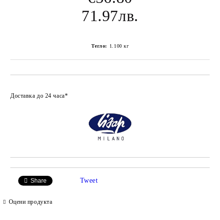
71.97лв.
Тегло:
1.100
кг
Добави в любими
Доставка до 24 часа*
Tweet
Share
Оцени продукта