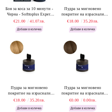
Боя за коса за 10 минути -
Пудра за мигновено
Черна - Softtoplus Expert
покритие на израснали
Woman Black 400мл
корени Светло Русо - Labor
€21.00
41.07лв.
€18.00
35.20лв.
Pro Instant Retouch Powder -
Light Blonde H646
Пудра за мигновено
Пудра за мигновено
покритие на израснали
покритие на израснали
корени Русо - Labor Pro
корени Светло Кафяво -
€18.00
35.20лв.
€0.00
0.00лв.
Instant Retouch Powder -
Labor Pro Instant Retouch
Blonde H645
Powder - Light Brown H644