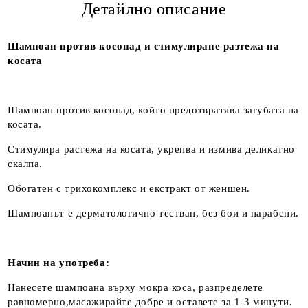
Детайлно описание
Шампоан против косопад и стимулиране разтежа на
косата
Шампоан против косопад, който предотвратява загубата на
косата.
Стимулира растежа на косата, укрепва и измива деликатно
скалпа.
Обогатен с трихокомплекс и екстракт от женшен.
Шампоанът е дерматологично тестван, без бои и парабени.
Начин на употреба:
Нанесете шампоана върху мокра коса, разпределете
равномерно,масажирайте добре и оставете за 1-3 минути.