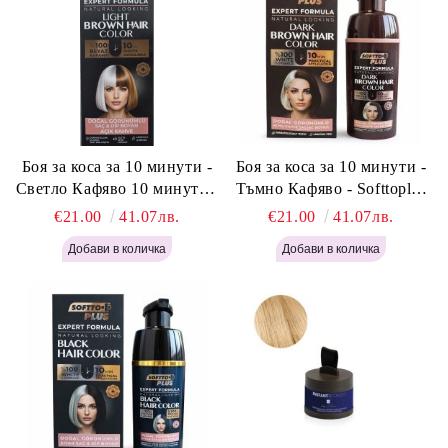
Боя за коса за 10 минути -
Боя за коса за 10 минути -
Светло Кафяво 10 минути -
Тъмно Кафяво - Softtoplus
Softtoplus Expert Woman
Expert Woman Dark Brown
€21.00
41.07лв.
€21.00
41.07лв.
Light Brown 400мл
400 мл