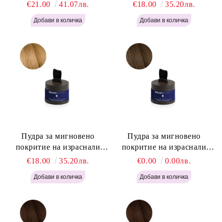
Woman Black 400мл
корени Светло Русо - Labor
€21.00
41.07лв.
€18.00
35.20лв.
Pro Instant Retouch Powder -
Light Blonde H646
Пудра за мигновено
Пудра за мигновено
покритие на израснали
покритие на израснали
корени Русо - Labor Pro
корени Светло Кафяво -
€18.00
35.20лв.
€0.00
0.00лв.
Instant Retouch Powder -
Labor Pro Instant Retouch
Blonde H645
Powder - Light Brown H644