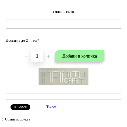
Тегло:
1.100
кг
Добави в любими
Доставка до 24 часа*
Tweet
Share
Оцени продукта