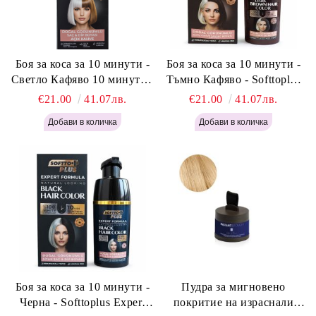
Боя за коса за 10 минути -
Боя за коса за 10 минути -
Светло Кафяво 10 минути -
Тъмно Кафяво - Softtoplus
Softtoplus Expert Woman
Expert Woman Dark Brown
€21.00
41.07лв.
€21.00
41.07лв.
Light Brown 400мл
400 мл
Боя за коса за 10 минути -
Пудра за мигновено
Черна - Softtoplus Expert
покритие на израснали