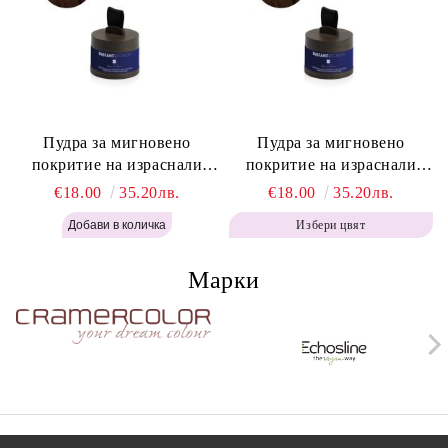
Пудра за мигновено
Пудра за мигновено
покритие на израснали
покритие на израснали
корени Топло Кафяво -
корени Кафяво - Labor Pro
€18.00
35.20лв.
€18.00
35.20лв.
Labor Pro Instant Retouch
Instant Retouch Powder -
Избери цвят
Powder - Warm Brown H643
Brown H642
Марки