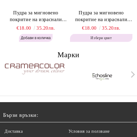
Пудра за мигновено
Пудра за мигновено
покритие на израснали
покритие на израснали
корени Топло Кафяво -
корени Кафяво - Labor Pro
€18.00
35.20лв.
€18.00
35.20лв.
Labor Pro Instant Retouch
Instant Retouch Powder -
Избери цвят
Powder - Warm Brown H643
Brown H642
Марки
Бързи връзки:
Доставка
Условия за ползване