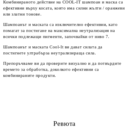
Комбинираното действие на COOL-IT шампоан и маска са
ефективни върху косата, която има силни жълти / оранжеви
или златни тонове.
Шампоанът и маската са изключително ефективни, като
помагат за постигане на максимална неутрализация на
всички подлежащи пигменти, започвайки от ниво 7.
Шампоанът и маската Cool-It ви дават силата да
постигнете ултрабърза неутрализираща сила.
Препоръчваме ви да проверите визуално и да потвърдите
времето за обработка, доколкото ефективни са
комбинираните продукти.
Ревюта