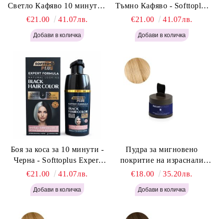
Светло Кафяво 10 минути -
Тъмно Кафяво - Softtoplus
Softtoplus Expert Woman
Expert Woman Dark Brown
€21.00
41.07лв.
€21.00
41.07лв.
Light Brown 400мл
400 мл
Боя за коса за 10 минути -
Пудра за мигновено
Черна - Softtoplus Expert
покритие на израснали
Woman Black 400мл
корени Светло Русо - Labor
€21.00
41.07лв.
€18.00
35.20лв.
Pro Instant Retouch Powder -
Light Blonde H646