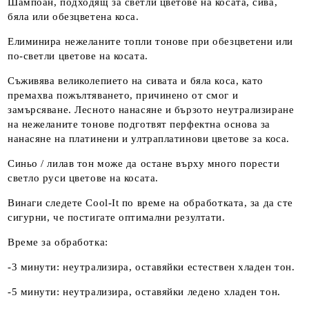
Шампоан, подходящ за светли цветове на косата, сива,
бяла или обезцветена коса.
Елиминира нежеланите топли тонове при обезцветени или
по-светли цветове на косата.
Съживява великолепието на сивата и бяла коса, като
премахва пожълтяването, причинено от смог и
замърсяване. Лесното нанасяне и бързото неутрализиране
на нежеланите тонове подготвят перфектна основа за
нанасяне на платинени и ултраплатинови цветове за коса.
Синьо / лилав тон може да остане върху много порести
светло руси цветове на косата.
Винаги следете Cool-It по време на обработката, за да сте
сигурни, че постигате оптимални резултати.
Време за обработка:
-3 минути: неутрализира, оставяйки естествен хладен тон.
-5 минути: неутрализира, оставяйки ледено хладен тон.