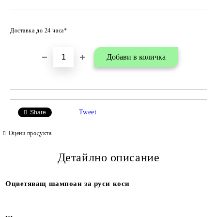
Добави в любими
Доставка до 24 часа*
Tweet
Share
Оцени продукта
Детайлно описание
Оцветяващ шампоан за руси коси