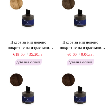
Пудра за мигновено
Пудра за мигновено
покритие на израснали
покритие на израснали
корени Русо - Labor Pro
корени Светло Кафяво -
€18.00
35.20лв.
€0.00
0.00лв.
Instant Retouch Powder -
Labor Pro Instant Retouch
Blonde H645
Powder - Light Brown H644