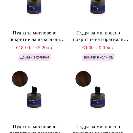
Пудра за мигновено
Пудра за мигновено
покритие на израснали
покритие на израснали
корени Русо - Labor Pro
корени Светло Кафяво -
€18.00
35.20лв.
€0.00
0.00лв.
Instant Retouch Powder -
Labor Pro Instant Retouch
Blonde H645
Powder - Light Brown H644
Пудра за мигновено
Пудра за мигновено