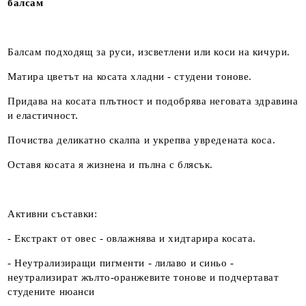
балсам
Балсам подходящ за руси, изсветлени или коси на кичури.
Матира цветът на косата хладни - студени тонове.
Придава на косата плътност и подобрява неговата здравина
и еластичност.
Почиства деликатно скалпа и укрепва увредената коса.
Оставя косата я жизнена и пълна с блясък.
Активни съставки:
- Екстракт от овес - овлажнява и хидтарира косата.
- Неутрализиращи пигменти - лилаво и синьо -
неутрализират жълто-оранжевите тонове и подчертават
студените нюанси