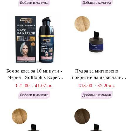
Боя за коса за 10 минути -
Пудра за мигновено
Черна - Softtoplus Expert
покритие на израснали
Woman Black 400мл
корени Светло Русо - Labor
€21.00
41.07лв.
€18.00
35.20лв.
Pro Instant Retouch Powder -
Light Blonde H646