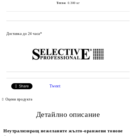
Тегло:
0.300
кг
Добави в любими
Доставка до 24 часа*
Tweet
Share
Оцени продукта
Детайлно описание
Неутрализиращ нежеланите жълто-оранжеви тонове