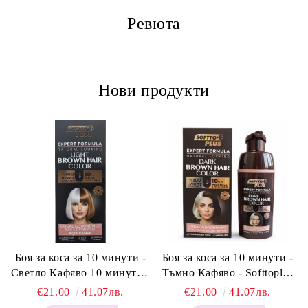
Ревюта
Нови продукти
Боя за коса за 10 минути -
Боя за коса за 10 минути -
Светло Кафяво 10 минути -
Тъмно Кафяво - Softtoplus
Softtoplus Expert Woman
Expert Woman Dark Brown
€21.00
41.07лв.
€21.00
41.07лв.
Light Brown 400мл
400 мл