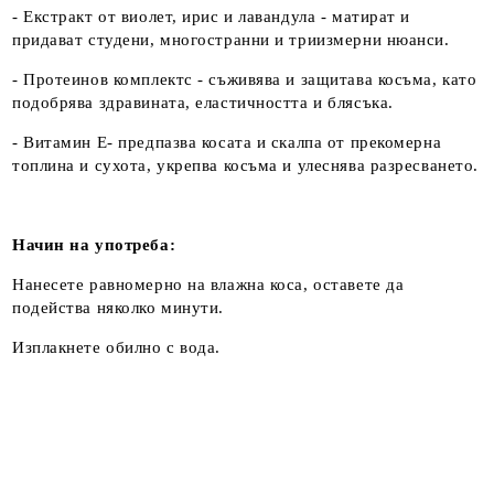
- Екстракт от виолет, ирис и лавандула - матират и
придават студени, многостранни и триизмерни нюанси.
- Протеинов комплектс - съживява и защитава косъма, като
подобрява здравината, еластичността и блясъка.
- Витамин E- предпазва косата и скалпа от прекомерна
топлина и сухота, укрепва косъма и улеснява разресването.
Начин на употреба:
Нанесете равномерно на влажна коса, оставете да
подейства няколко минути.
Изплакнете обилно с вода.