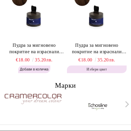
Пудра за мигновено
Пудра за мигновено
покритие на израснали
покритие на израснали
корени Топло Кафяво -
корени Кафяво - Labor Pro
€18.00
35.20лв.
€18.00
35.20лв.
Labor Pro Instant Retouch
Instant Retouch Powder -
Избери цвят
Powder - Warm Brown H643
Brown H642
Марки