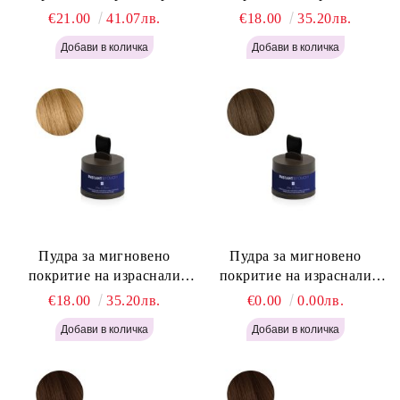
Woman Black 400мл
корени Светло Русо - Labor
€21.00
41.07лв.
€18.00
35.20лв.
Pro Instant Retouch Powder -
Light Blonde H646
Пудра за мигновено
Пудра за мигновено
покритие на израснали
покритие на израснали
корени Русо - Labor Pro
корени Светло Кафяво -
€18.00
35.20лв.
€0.00
0.00лв.
Instant Retouch Powder -
Labor Pro Instant Retouch
Blonde H645
Powder - Light Brown H644