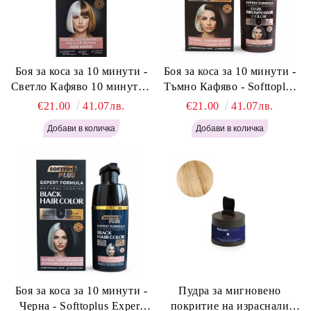
Боя за коса за 10 минути -
Боя за коса за 10 минути -
Светло Кафяво 10 минути -
Тъмно Кафяво - Softtoplus
Softtoplus Expert Woman
Expert Woman Dark Brown
€21.00
41.07лв.
€21.00
41.07лв.
Light Brown 400мл
400 мл
Боя за коса за 10 минути -
Пудра за мигновено
Черна - Softtoplus Expert
покритие на израснали