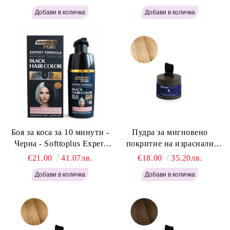
Light Brown 400мл
400 мл
Боя за коса за 10 минути -
Пудра за мигновено
Черна - Softtoplus Expert
покритие на израснали
Woman Black 400мл
корени Светло Русо - Labor
€21.00
41.07лв.
€18.00
35.20лв.
Pro Instant Retouch Powder -
Light Blonde H646