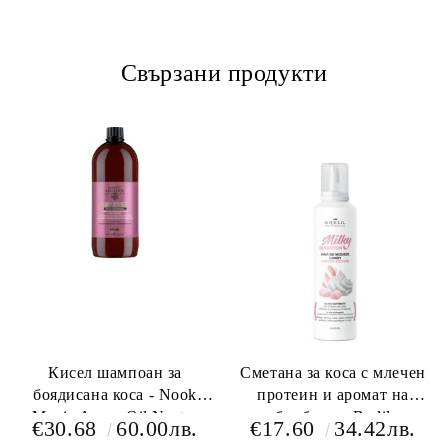
Свързани продукти
Кисел шампоан за
Сметана за коса с млечен
боядисана коса - Nook
протеин и аромат на
Magic Argan Oil Nectar
бонбони - Brelil
€30.68
60.00лв.
€17.60
34.42лв.
Color Pro Acid PH 4.8-5.2
Professional Hair BB