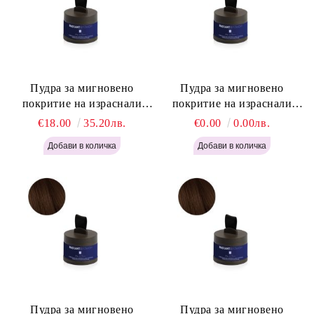
Пудра за мигновено
Пудра за мигновено
покритие на израснали
покритие на израснали
корени Русо - Labor Pro
корени Светло Кафяво -
€18.00
35.20лв.
€0.00
0.00лв.
Instant Retouch Powder -
Labor Pro Instant Retouch
Blonde H645
Powder - Light Brown H644
Пудра за мигновено
Пудра за мигновено