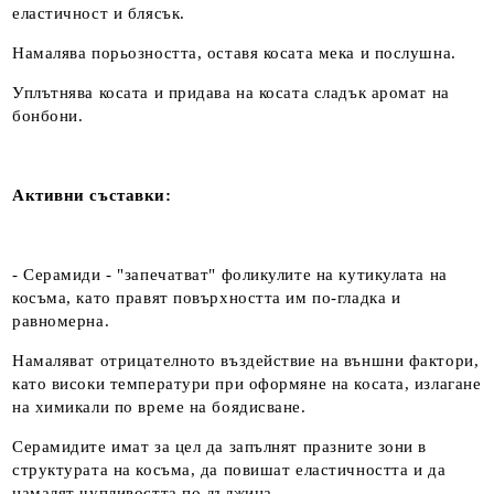
еластичност и блясък.
Намалява порьозността, оставя косата мека и послушна.
Уплътнява косата и придава на косата сладък аромат на
бонбони.
Активни съставки:
- Серамиди - "запечатват" фоликулите на кутикулата на
косъма, като правят повърхността им по-гладка и
равномерна.
Намаляват отрицателното въздействие на външни фактори,
като високи температури при оформяне на косата, излагане
на химикали по време на боядисване.
Серамидите имат за цел да запълнят празните зони в
структурата на косъма, да повишат еластичността и да
намалят чупливостта по дължина.