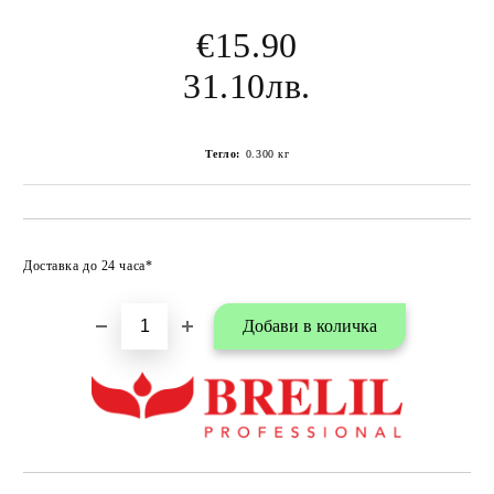
€15.90
31.10лв.
Тегло:
0.300
кг
Добави в любими
Доставка до 24 часа*