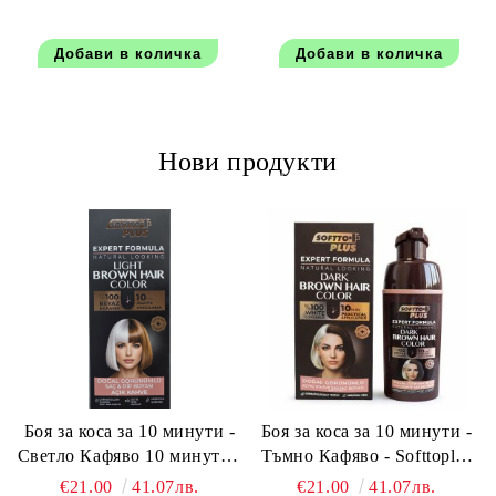
Shampoo 1000 мл
Mousse Candy Milky
Sensation 250 мл.
Нови продукти
Боя за коса за 10 минути -
Боя за коса за 10 минути -
Светло Кафяво 10 минути -
Тъмно Кафяво - Softtoplus
Softtoplus Expert Woman
Expert Woman Dark Brown
€21.00
41.07лв.
€21.00
41.07лв.