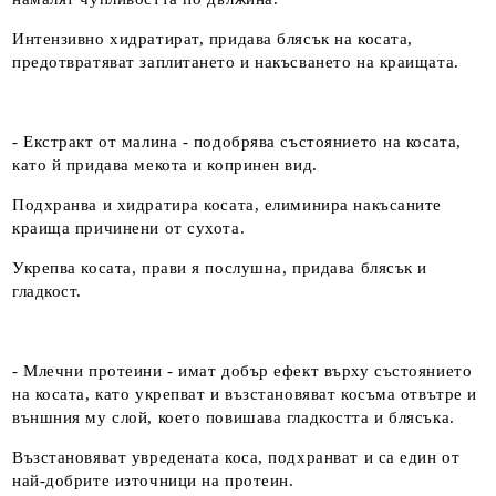
Интензивно хидратират, придава блясък на косата,
предотвратяват заплитането и накъсването на краищата.
- Екстракт от малина - подобрява състоянието на косата,
като й придава мекота и копринен вид.
Подхранва и хидратира косата, елиминира накъсаните
краища причинени от сухота.
Укрепва косата, прави я послушна, придава блясък и
гладкост.
- Млечни протеини - имат добър ефект върху състоянието
на косата, като укрепват и възстановяват косъма отвътре и
външния му слой, което повишава гладкостта и блясъка.
Възстановяват увредената коса, подхранват и са един от
най-добрите източници на протеин.