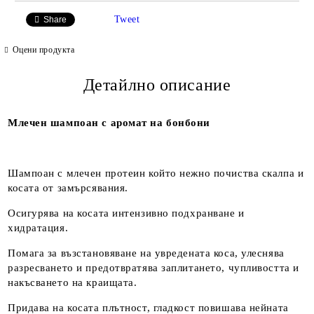
Tweet
Share
Оцени продукта
Детайлно описание
Млечен шампоан с аромат на бонбони
Шампоан с млечен протеин който нежно почиства скалпа и
косата от замърсявания.
Осигурява на косата интензивно подхранване и
хидратация.
Помага за възстановяване на увредената коса, улеснява
разресването и предотвратява заплитането, чупливостта и
накъсването на краищата.
Придава на косата плътност, гладкост повишава нейната