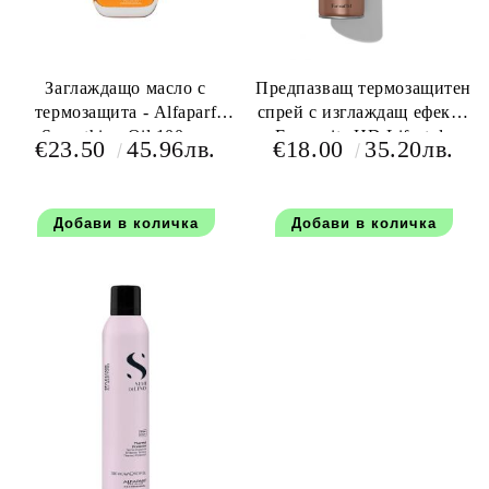
Заглаждащо масло с
Предпазващ термозащитен
термозащита - Alfaparf
спрей с изглаждащ ефект -
Smoothing Oil 100 мл
Farmavita HD Lifestyle
€23.50
45.96лв.
€18.00
35.20лв.
Glow Smooth and Protect
Spray 300 мл