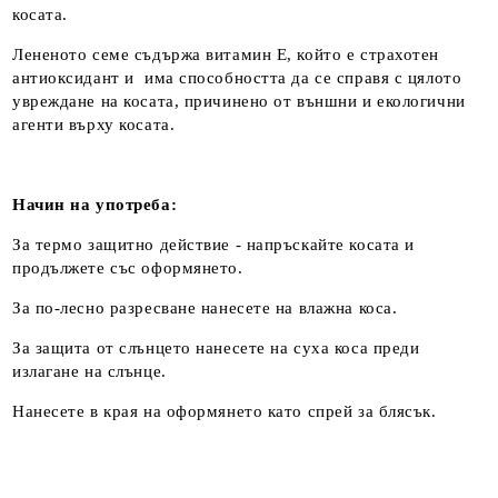
косата.
Лененото семе съдържа витамин Е, който е страхотен
антиоксидант и има способността да се справя с цялото
увреждане на косата, причинено от външни и екологични
агенти върху косата.
Начин на употреба:
За термо защитно действие - напръскайте косата и
продължете със оформянето.
За по-лесно разресване нанесете на влажна коса.
За защита от слънцето нанесете на суха коса преди
излагане на слънце.
Нанесете в края на оформянето като спрей за блясък.