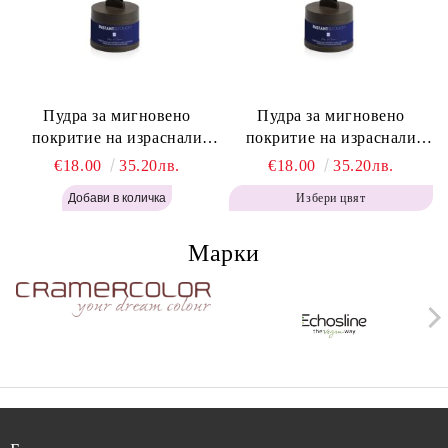
Пудра за мигновено
Пудра за мигновено
покритие на израснали
покритие на израснали
корени Топло Кафяво -
корени Кафяво - Labor Pro
€18.00
35.20лв.
€18.00
35.20лв.
Labor Pro Instant Retouch
Instant Retouch Powder -
Избери цвят
Powder - Warm Brown H643
Brown H642
Марки