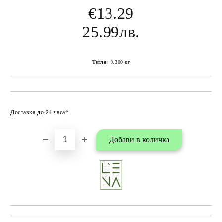
€13.29
25.99лв.
Тегло:
0.300
кг
Добави в любими
Доставка до 24 часа*