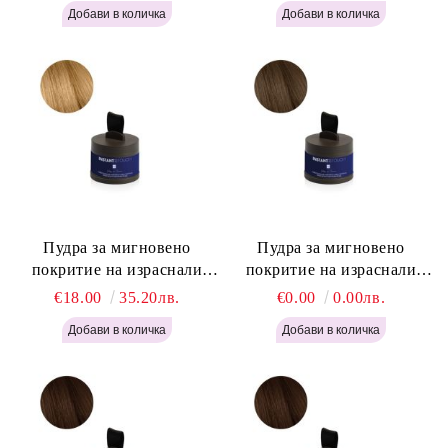
Light Blonde H646
Пудра за мигновено
Пудра за мигновено
покритие на израснали
покритие на израснали
корени Русо - Labor Pro
корени Светло Кафяво -
€18.00
35.20лв.
€0.00
0.00лв.
Instant Retouch Powder -
Labor Pro Instant Retouch
Blonde H645
Powder - Light Brown H644