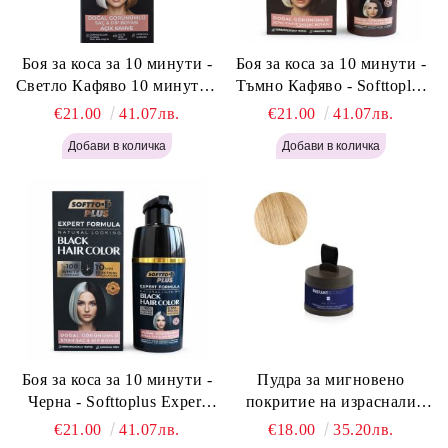
Боя за коса за 10 минути -
Боя за коса за 10 минути -
Светло Кафяво 10 минути -
Тъмно Кафяво - Softtoplus
Softtoplus Expert Woman
Expert Woman Dark Brown
€21.00
41.07лв.
€21.00
41.07лв.
Light Brown 400мл
400 мл
Боя за коса за 10 минути -
Пудра за мигновено
Черна - Softtoplus Expert
покритие на израснали
Woman Black 400мл
корени Светло Русо - Labor
€21.00
41.07лв.
€18.00
35.20лв.
Pro Instant Retouch Powder -