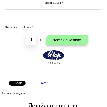
Тегло:
0.300
кг
Добави в любими
Доставка до 24 часа*
Tweet
Share
Оцени продукта
Детайлно описание