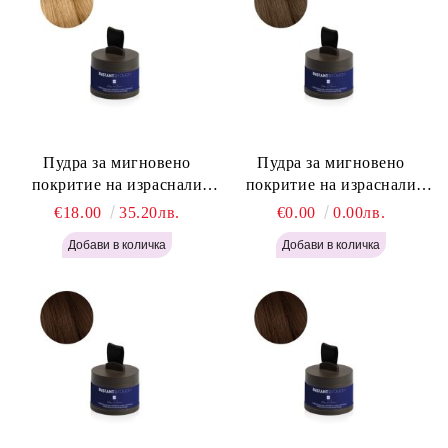
Пудра за мигновено
Пудра за мигновено
покритие на израснали
покритие на израснали
корени Русо - Labor Pro
корени Светло Кафяво -
€18.00
35.20лв.
€0.00
0.00лв.
Instant Retouch Powder -
Labor Pro Instant Retouch
Blonde H645
Powder - Light Brown H644