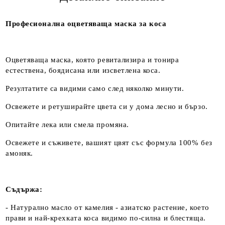
Професионална оцветяваща маска за коса
Оцветяваща маска, която ревитализира и тонира
естествена, боядисана или изсветлена коса.
Резултатите са видими само след няколко минути.
Освежете и ретуширайте цвета си у дома лесно и бързо.
Опитайте лека или смела промяна.
Освежете и съживете, вашият цвят със формула 100% без
амоняк.
Съдържа:
- Натурално масло от камелия - азиатско растение, което
прави и най-крехката коса видимо по-силна и блестяща.