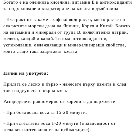
Богато е на олеинова киселина, витамин Е и антиоксиданти
за подхранване и хидратиране на косата в дълбочина.
- Екстракт от вакаме - кафяво водорасло, което расте по
скалистите морски дъна на Япония, Корея и Китай. Богато
на витамини и минерали от група В, включително натрий,
желязо, калций и калий. То има антиоксидантни,
успокояващи, овлажняващи и минерализиращи свойства,
които също така защитават косата.
Начин на употреба:
Прилага се лесно и бързо - нанесете върху измита и след
това подсушена с кърпа коса.
Разпределете равномерно от корените до върховете.
- При боядисана коса за 15-20 минути.
- При естествена коса 1-20 минути (в зависимост от
желаната интензивност на отблясъците).