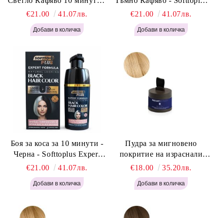
Светло Кафяво 10 минути -
Тъмно Кафяво - Softtoplus
Softtoplus Expert Woman
Expert Woman Dark Brown
€21.00
41.07лв.
€21.00
41.07лв.
Light Brown 400мл
400 мл
Боя за коса за 10 минути -
Пудра за мигновено
Черна - Softtoplus Expert
покритие на израснали
Woman Black 400мл
корени Светло Русо - Labor
€21.00
41.07лв.
€18.00
35.20лв.
Pro Instant Retouch Powder -
Light Blonde H646