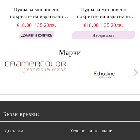
Пудра за мигновено
Пудра за мигновено
покритие на израснали
покритие на израснали
корени Топло Кафяво -
корени Кафяво - Labor Pro
€18.00
35.20лв.
€18.00
35.20лв.
Labor Pro Instant Retouch
Instant Retouch Powder -
Избери цвят
Powder - Warm Brown H643
Brown H642
Марки
Бързи връзки:
Доставка
Условия за ползване