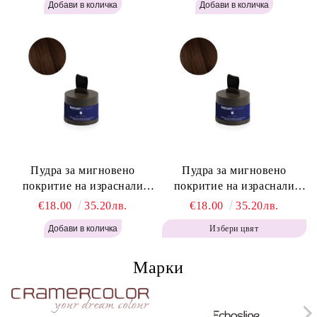
Blonde H645
Powder - Light Brown H644
Пудра за мигновено
Пудра за мигновено
покритие на израснали
покритие на израснали
корени Топло Кафяво -
корени Кафяво - Labor Pro
€18.00
35.20лв.
€18.00
35.20лв.
Labor Pro Instant Retouch
Instant Retouch Powder -
Избери цвят
Powder - Warm Brown H643
Brown H642
Марки