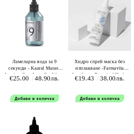
Ламеларна вода за 9
Хидро спрей маска без
секунди - Kaaral Maraes
изплакване -Farmavita
Lamino Care Lamellar Water
Amethyste Botanical Hydra
€25.00
48.90лв.
€19.43
38.00лв.
Balm 250 мл
10in1 Leave in Mask 150 мл