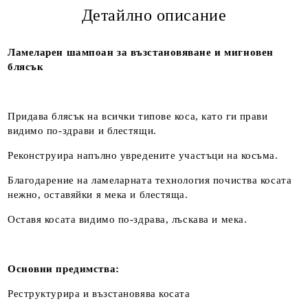
Детайлно описание
Ламеларен шампоан за възстановяване и мигновен
блясък
Придава блясък на всички типове коса, като ги прави
видимо по-здрави и блестящи.
Реконструира напълно увредените участъци на косъма.
Благодарение на ламеларната технология почиства косата
нежно, оставяйки я мека и блестяща.
Оставя косата видимо по-здрава, лъскава и мека.
Основни предимства:
Реструктурира и възстановява косата