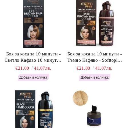
Боя за коса за 10 минути -
Боя за коса за 10 минути -
Светло Кафяво 10 минути -
Тъмно Кафяво - Softtoplus
Softtoplus Expert Woman
Expert Woman Dark Brown
€21.00
41.07лв.
€21.00
41.07лв.
Light Brown 400мл
400 мл