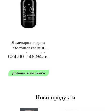
Ламеларна вода за
възстановяване и
мигновен блясък - Lisap
€24.00
46.94лв.
Lisaplex ™ Bond Saver
Lamellar Water 250 мл
Нови продукти