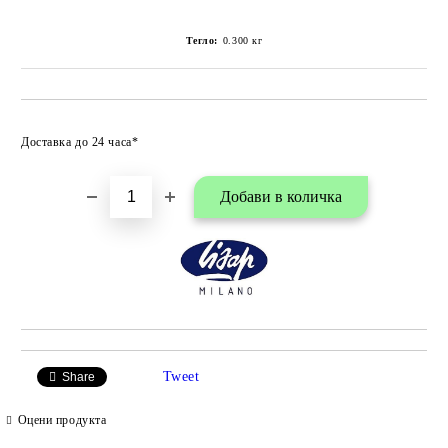
Тегло:
0.300
кг
Добави в любими
Доставка до 24 часа*
Tweet
Share
Оцени продукта