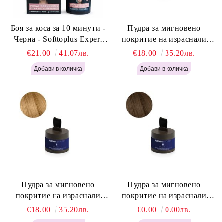
Боя за коса за 10 минути -
Пудра за мигновено
Черна - Softtoplus Expert
покритие на израснали
Woman Black 400мл
корени Светло Русо - Labor
€21.00
41.07лв.
€18.00
35.20лв.
Pro Instant Retouch Powder -
Light Blonde H646
Пудра за мигновено
Пудра за мигновено
покритие на израснали
покритие на израснали
корени Русо - Labor Pro
корени Светло Кафяво -
€18.00
35.20лв.
€0.00
0.00лв.
Instant Retouch Powder -
Labor Pro Instant Retouch