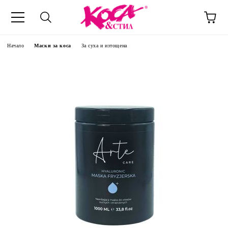
Начало
Маски за коса
За суха и изтощена