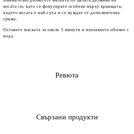
Внимателно разнесете маската по цялата дължина на
косата си, като се фокусирате особено върху краищата,
където косата е най-суха и се нуждае от допълнителна
грижа.
Оставете маската за около 5 минути и изплакнете обилно с
вода.
Ревюта
Свързани продукти