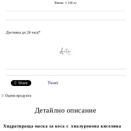
Тегло:
1.100
кг
Добави в любими
Доставка до 24 часа*
Tweet
Share
Оцени продукта
Детайлно описание
Хидратираща маска за коса с хиалуронова киселина