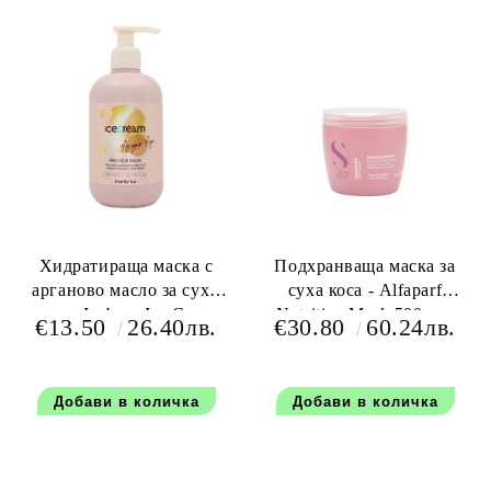
Хидратираща маска с
Подхранваща маска за
арганово масло за сухи
суха коса - Alfaparf
коси - Inebrya Ice Cream
Nutritive Mask 500 мл.
€13.50
26.40лв.
€30.80
60.24лв.
Pro Age Argan Mask 300
мл.