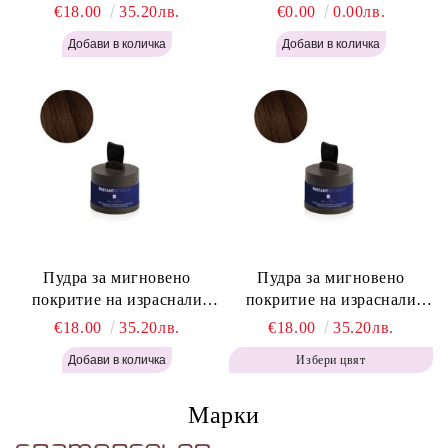
корени Русо - Labor Pro
корени Светло Кафяво -
€18.00
35.20лв.
€0.00
0.00лв.
Instant Retouch Powder -
Labor Pro Instant Retouch
Blonde H645
Powder - Light Brown H644
Пудра за мигновено
Пудра за мигновено
покритие на израснали
покритие на израснали
корени Топло Кафяво -
корени Кафяво - Labor Pro
€18.00
35.20лв.
€18.00
35.20лв.
Labor Pro Instant Retouch
Instant Retouch Powder -
Избери цвят
Powder - Warm Brown H643
Brown H642
Марки