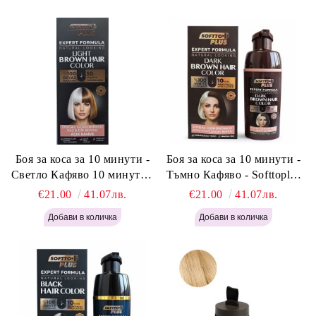
Боя за коса за 10 минути -
Боя за коса за 10 минути -
Светло Кафяво 10 минути -
Тъмно Кафяво - Softtoplus
Softtoplus Expert Woman
Expert Woman Dark Brown
€21.00
41.07лв.
€21.00
41.07лв.
Light Brown 400мл
400 мл