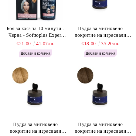
Боя за коса за 10 минути -
Пудра за мигновено
Черна - Softtoplus Expert
покритие на израснали
Woman Black 400мл
корени Светло Русо - Labor
€21.00
41.07лв.
€18.00
35.20лв.
Pro Instant Retouch Powder -
Light Blonde H646
Пудра за мигновено
Пудра за мигновено
покритие на израснали
покритие на израснали