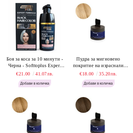
Боя за коса за 10 минути -
Пудра за мигновено
Черна - Softtoplus Expert
покритие на израснали
Woman Black 400мл
корени Светло Русо - Labor
€21.00
41.07лв.
€18.00
35.20лв.
Pro Instant Retouch Powder -
Light Blonde H646