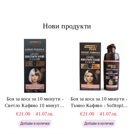
Нови продукти
Боя за коса за 10 минути -
Боя за коса за 10 минути -
Светло Кафяво 10 минути -
Тъмно Кафяво - Softtoplus
Softtoplus Expert Woman
Expert Woman Dark Brown
€21.00
41.07лв.
€21.00
41.07лв.
Light Brown 400мл
400 мл