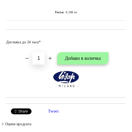
Тегло:
0.200
кг
Добави в любими
Доставка до 24 часа*
Tweet
Share
Оцени продукта