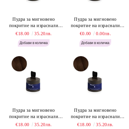
Пудра за мигновено
Пудра за мигновено
покритие на израснали
покритие на израснали
корени Русо - Labor Pro
корени Светло Кафяво -
€18.00
35.20лв.
€0.00
0.00лв.
Instant Retouch Powder -
Labor Pro Instant Retouch
Blonde H645
Powder - Light Brown H644
Пудра за мигновено
Пудра за мигновено
покритие на израснали
покритие на израснали
корени Топло Кафяво -
корени Кафяво - Labor Pro
€18.00
35.20лв.
€18.00
35.20лв.