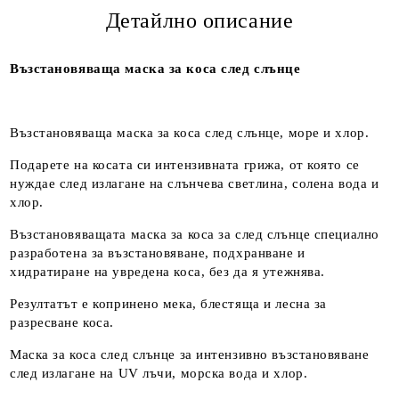
Детайлно описание
Възстановяваща маска за коса след слънце
Възстановяваща маска за коса след слънце, море и хлор.
Подарете на косата си интензивната грижа, от която се
нуждае след излагане на слънчева светлина, солена вода и
хлор.
Възстановяващата маска за коса за след слънце специално
разработена за възстановяване, подхранване и
хидратиране на увредена коса, без да я утежнява.
Резултатът е копринено мека, блестяща и лесна за
разресване коса.
Маска за коса след слънце за интензивно възстановяване
след излагане на UV лъчи, морска вода и хлор.