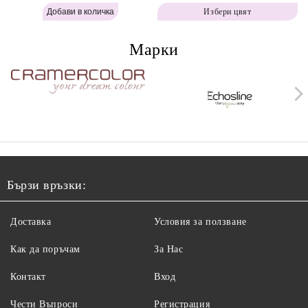
Labor Pro Instant Retouch
Instant Retouch Powder -
Избери цвят
Powder - Warm Brown H643
Brown H642
Марки
Бързи връзки:
Доставка
Условия за ползване
Как да поръчам
За Нас
Контакт
Вход
Чести Въпроси
Регистрация