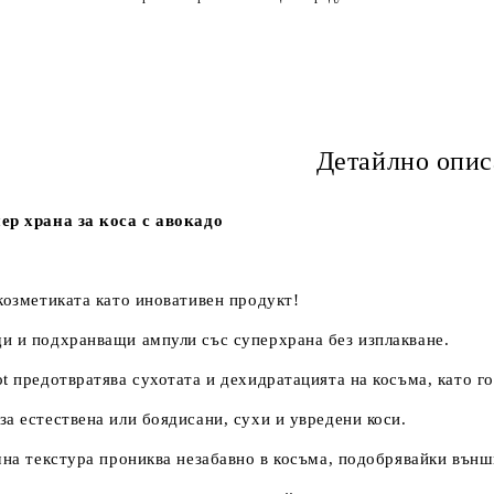
Детайлно опис
ер храна за коса с авокадо
козметиката като иновативен продукт!
 и подхранващи ампули със суперхрана без изплакване.
t предотвратява сухотата и дехидратацията на косъма, като г
а естествена или боядисани, сухи и увредени коси.
чна текстура прониква незабавно в косъма, подобрявайки външн