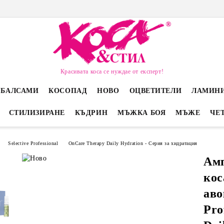
Красивата коса се нуждае от експерт!
 БАЛСАМИ
КОСОПАД
НОВО
ОЦВЕТИТЕЛИ
ЛАМИН
СТИЛИЗИРАНЕ
КЪДРИН
МЪЖКА БОЯ
МЪЖЕ
ЧЕ
Selective Professional
OnCare Therapy Daily Hydration - Серия за хидратация
Амп
кос
аво
Pro