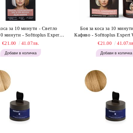
коса за 10 минути - Светло
Боя за коса за 10 минут
0 минути - Softtoplus Expert
Кафяво - Softtoplus Exper
an Light Brown 400мл
Brown 400 мл
€21.00
41.07лв.
€21.00
41.07лв