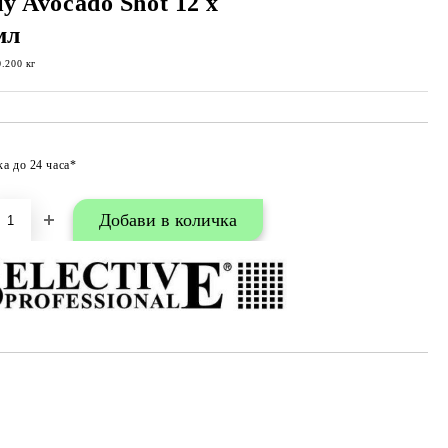
ly Avocado Shot 12 x
мл
0.200
кг
ка до 24 часа*
Добави в любими