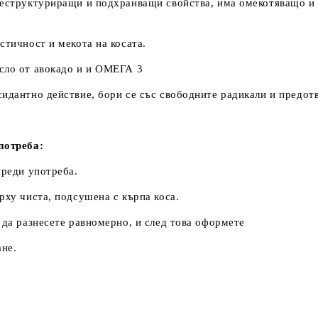
еструктуриращи и подхранващи свойства, има омекотяващо и
стичност и мекота на косата.
сло от авокадо и и ОМЕГА 3
идантно действие, бори се със свободните радикали и предотв
потреба:
преди употреба.
рху чиста, подсушена с кърпа коса.
 да разнесете равномерно, и след това оформете
ане.