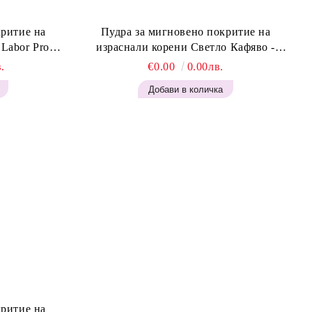
критие на
Пудра за мигновено покритие на
израснали корени Светло Кафяво -
Blonde H645
Labor Pro Instant Retouch Powder - Light
.
€0.00
0.00лв.
Brown H644
критие на