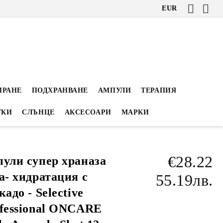
EUR
ИРАНЕ
ПОДХРАНВАНЕ
АМПУЛИ
ТЕРАПИЯ
ТКИ
СЛЪНЦЕ
АКСЕСОАРИ
МАРКИ
€28.22
ули супер храназа
а- хидратация с
55.19лв.
кадо - Selective
fessional ONCARE