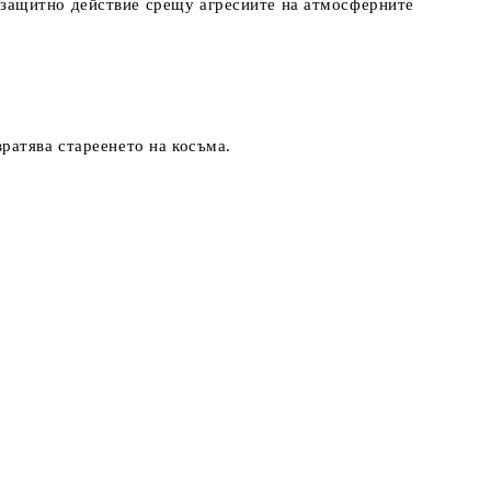
 защитно действие срещу агресиите на атмосферните
ратява стареенето на косъма.