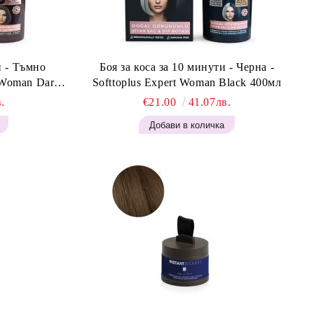
и - Тъмно
Боя за коса за 10 минути - Черна -
t Woman Dark
Softtoplus Expert Woman Black 400мл
.
€21.00
41.07лв.