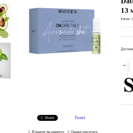
Dai
13 
Тегло:
Достав
Tweet
Share
Изпрати на приятел
Оцени продукта