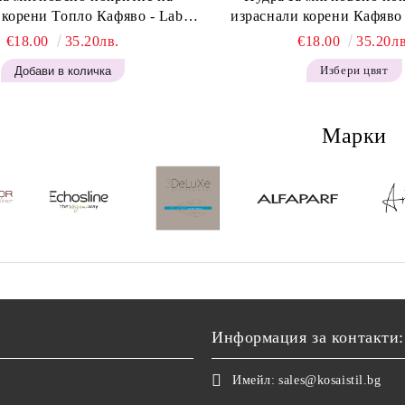
 корени Топло Кафяво - Labor
израснали корени Кафяво 
t Retouch Powder - Warm Brown
Instant Retouch Powder -
€18.00
35.20лв.
€18.00
35.20лв
H643
Избери цвят
Марки
Информация за контакти:
Имейл:
sales@kosaistil.bg