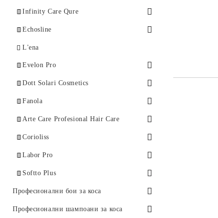
Keller - Четки за изсушаване
Четки за разресване
Infinity Care Qure
Подхранваща серия
Echosline
Стилизираща серия
Професионална боя за коса - Echos
L'ena
Color
Evelon Pro
Оцветяващи маски
Dott Solari Cosmetics
Подхранваща серия
Подхранваща серия
Fanola
Стилизираща серия
Стилизираща серия - Fanola
Arte Care Profesional Hair Care
Fantouch
Подхранваща серия
Corioliss
Четки за изсушаване
Labor Pro
Пудра за мигновено покритие на
Softto Plus
израснали корени
Мъжка серия
Професионални бои за коса
Серия за жени
Професионални амонячни бои
Професионални шампоани за коса