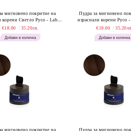
за мигновено покритие на
Пудра за мигновено по
 корени Светло Русо - Labor
израснали корени Русо - Labor Pro
t Retouch Powder - Light Blonde
Instant Retouch Powder - 
€18.00
35.20лв.
€18.00
35.20лв
H646
за мигновено покритие на
Пудра за мигновено по