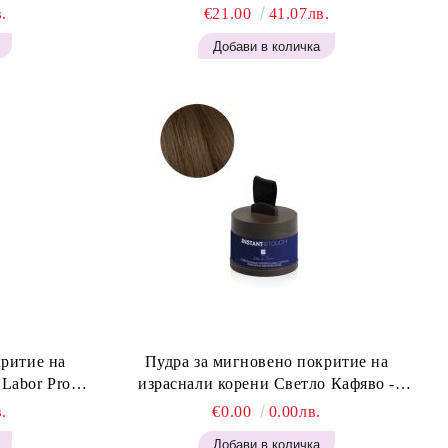
.
€21.00
41.07лв.
критие на
Пудра за мигновено покритие на
израснали корени Светло Кафяво -
Blonde H645
Labor Pro Instant Retouch Powder - Light
.
€0.00
0.00лв.
Brown H644