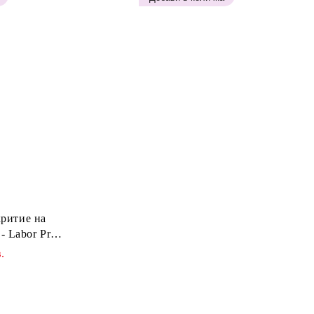
критие на
- Labor Pro
 Brown H642
.