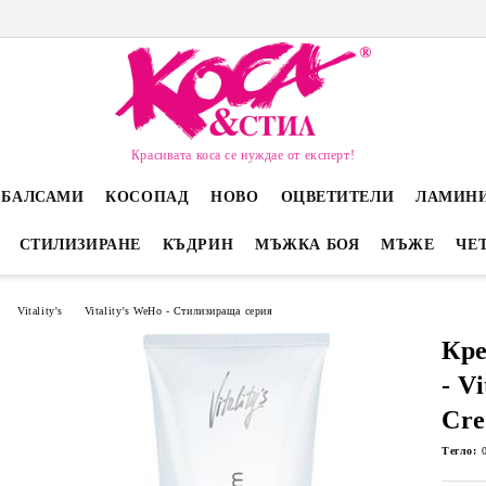
Красивата коса се нуждае от експерт!
 БАЛСАМИ
КОСОПАД
НОВО
ОЦВЕТИТЕЛИ
ЛАМИН
СТИЛИЗИРАНЕ
КЪДРИН
МЪЖКА БОЯ
МЪЖЕ
ЧЕ
Vitality's
Vitality’s WeHo - Стилизираща серия
Кре
- V
Cre
Тегло: