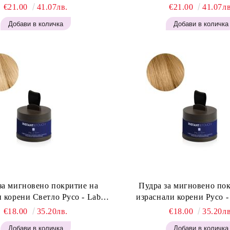
an Light Brown 400мл
Brown 400 мл
€21.00
41.07лв.
€21.00
41.07лв
за мигновено покритие на
Пудра за мигновено по
 корени Светло Русо - Labor
израснали корени Русо - Labor Pro
t Retouch Powder - Light Blonde
Instant Retouch Powder - 
€18.00
35.20лв.
€18.00
35.20лв
H646