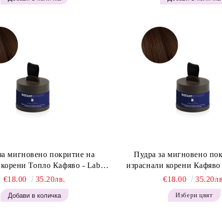
за мигновено покритие на
Пудра за мигновено по
 корени Топло Кафяво - Labor
израснали корени Кафяво 
t Retouch Powder - Warm Brown
Instant Retouch Powder -
€18.00
35.20лв.
€18.00
35.20лв
H643
Избери цвят