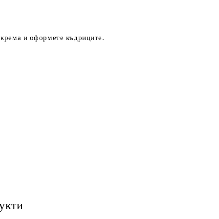
т крема и оформете къдриците.
укти