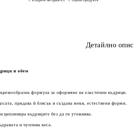
Детайлно опис
дрици и обем
кремообразна формула за оформяне на еластични къдрици.
осата, придава й блясък и създава меки, естествени форми.
сциплинира къдриците без да ги утежнява.
дравата и чуплива коса.