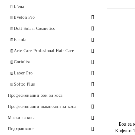
Стилизираща серия
Професионална боя за коса - Echos
L'ena
Color
Evelon Pro
Оцветяващи маски
Dott Solari Cosmetics
Подхранваща серия
Подхранваща серия
Fanola
Стилизираща серия
Стилизираща серия - Fanola
Arte Care Profesional Hair Care
Fantouch
Подхранваща серия
Corioliss
Четки за изсушаване
Labor Pro
Пудра за мигновено покритие на
Softto Plus
израснали корени
Мъжка серия
Професионални бои за коса
Серия за жени
Професионални амонячни бои
Професионални шампоани за коса
Професионални безамонячни бои
За суха и изтощена
Маски за коса
Боя за 
Боя за мъже
За боядисана коса
За суха и изтощена
Подхранване
Кафяво 1