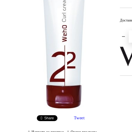
Достав
Tweet
Share
Изпрати на приятел
Оцени продукта