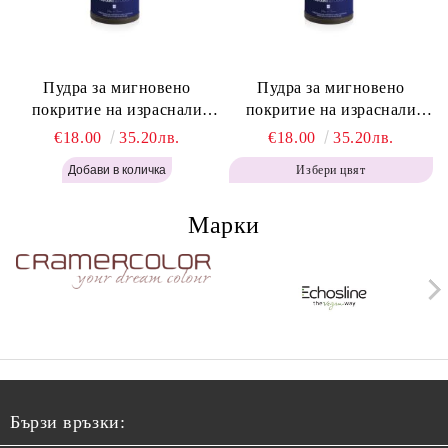
Пудра за мигновено
Пудра за мигновено
покритие на израснали
покритие на израснали
корени Топло Кафяво -
корени Кафяво - Labor Pro
€18.00
35.20лв.
€18.00
35.20лв.
Labor Pro Instant Retouch
Instant Retouch Powder -
Избери цвят
Powder - Warm Brown H643
Brown H642
Марки
Бързи връзки: