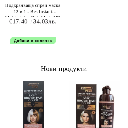
Подхранваща спрей маска
12 в 1 - Bes Instant
Moisturizing Hair Mask 150
€17.40
34.03лв.
мл
Нови продукти