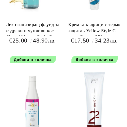
Лек стилизиращ флуид за
Крем за къдрици с термо
къдрави и чупливи коси -
защита - Yellow Style Curl
Kaaral Maraes Curly Care
Creator 250 мл
€25.00
48.90лв.
€17.50
34.23лв.
Revitalising Fluid 250 мл