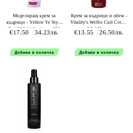
Моделиращ крем за
Крем за къдрици и обем -
къдрици - Yellow Ye Style
Vitality's WeHo Curl Cream
Curl&Mold Activator 250
2/2 150 мл.
€17.50
34.23лв.
€13.55
26.50лв.
мл.