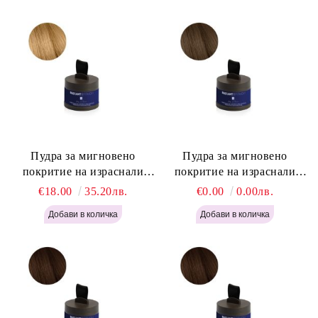
Пудра за мигновено
Пудра за мигновено
покритие на израснали
покритие на израснали
корени Русо - Labor Pro
корени Светло Кафяво -
€18.00
35.20лв.
€0.00
0.00лв.
Instant Retouch Powder -
Labor Pro Instant Retouch
Blonde H645
Powder - Light Brown H644