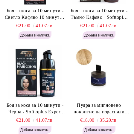
Боя за коса за 10 минути -
Боя за коса за 10 минути -
Светло Кафяво 10 минути -
Тъмно Кафяво - Softtoplus
Softtoplus Expert Woman
Expert Woman Dark Brown
€21.00
41.07лв.
€21.00
41.07лв.
Light Brown 400мл
400 мл
Боя за коса за 10 минути -
Пудра за мигновено
Черна - Softtoplus Expert
покритие на израснали
Woman Black 400мл
корени Светло Русо - Labor
€21.00
41.07лв.
€18.00
35.20лв.
Pro Instant Retouch Powder -
Light Blonde H646