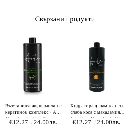
Свързани продукти
Възстановяващ шампоан с
Хидратиращ шампоан за
кератинов комплекс - Arte
слаба коса с макадамия -
Care Keratin Hair Shampoo
Arte Care Macadamia Hair
€12.27
24.00лв.
€12.27
24.00лв.
1000 мл
Shampoo 1000 мл