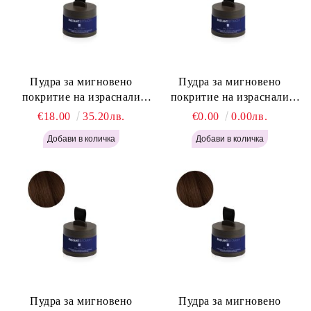
Пудра за мигновено
Пудра за мигновено
покритие на израснали
покритие на израснали
корени Русо - Labor Pro
корени Светло Кафяво -
€18.00
35.20лв.
€0.00
0.00лв.
Instant Retouch Powder -
Labor Pro Instant Retouch
Blonde H645
Powder - Light Brown H644
Пудра за мигновено
Пудра за мигновено