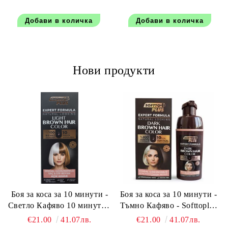
Нови продукти
Боя за коса за 10 минути -
Боя за коса за 10 минути -
Светло Кафяво 10 минути -
Тъмно Кафяво - Softtoplus
Softtoplus Expert Woman
Expert Woman Dark Brown
€21.00
41.07лв.
€21.00
41.07лв.
Light Brown 400мл
400 мл