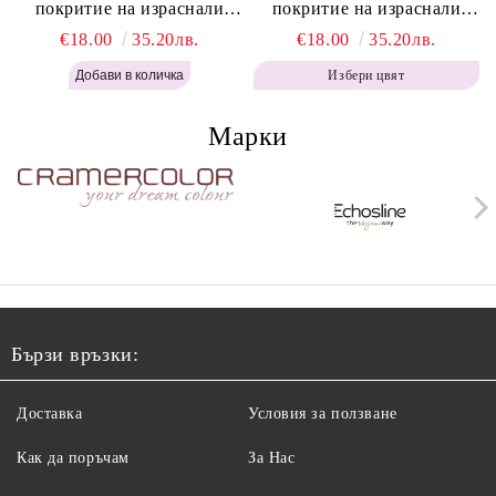
покритие на израснали
покритие на израснали
корени Топло Кафяво -
корени Кафяво - Labor Pro
€18.00
35.20лв.
€18.00
35.20лв.
Labor Pro Instant Retouch
Instant Retouch Powder -
Избери цвят
Powder - Warm Brown H643
Brown H642
Марки
Бързи връзки:
Доставка
Условия за ползване
Как да поръчам
За Нас