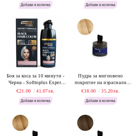
Боя за коса за 10 минути -
Пудра за мигновено
Черна - Softtoplus Expert
покритие на израснали
Woman Black 400мл
корени Светло Русо - Labor
€21.00
41.07лв.
€18.00
35.20лв.
Pro Instant Retouch Powder -
Light Blonde H646