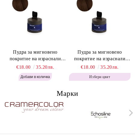
Пудра за мигновено
Пудра за мигновено
покритие на израснали
покритие на израснали
корени Топло Кафяво -
корени Кафяво - Labor Pro
€18.00
35.20лв.
€18.00
35.20лв.
Labor Pro Instant Retouch
Instant Retouch Powder -
Избери цвят
Powder - Warm Brown H643
Brown H642
Марки