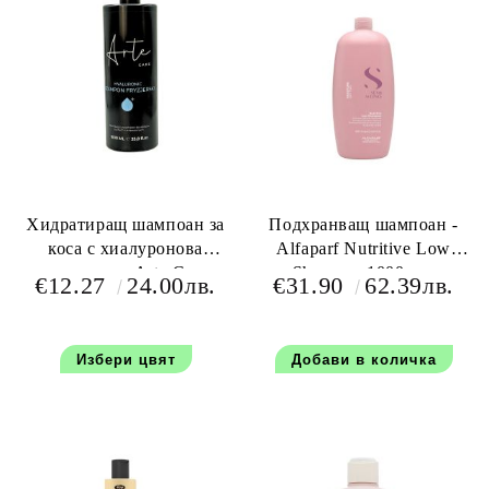
Хидратиращ шампоан за
Подхранващ шампоан -
коса с хиалуронова
Alfaparf Nutritive Low
киселина - Arte Care
Shampoo 1000 мл.
€12.27
24.00лв.
€31.90
62.39лв.
Hyaluronic Hair Shampoo
1000 мл
Избери цвят