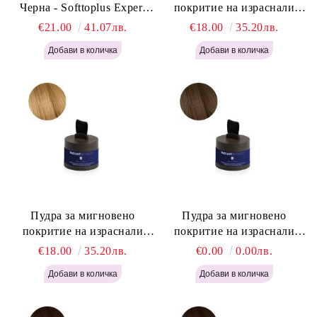
Черна - Softtoplus Expert
покритие на израснали
Woman Black 400мл
корени Светло Русо - Labor
€21.00
41.07лв.
€18.00
35.20лв.
Pro Instant Retouch Powder -
Light Blonde H646
Пудра за мигновено
Пудра за мигновено
покритие на израснали
покритие на израснали
корени Русо - Labor Pro
корени Светло Кафяво -
€18.00
35.20лв.
€0.00
0.00лв.
Instant Retouch Powder -
Labor Pro Instant Retouch
Blonde H645
Powder - Light Brown H644