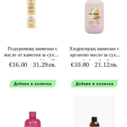
Подхранващ шампоан с
Хидратиращ шампоан с
масло от камелия за сухи и
арганово масло за сухи
увредени коси - Lisap Top
коси - Inebrya Ice Cream
€16.00
31.29лв.
€10.80
21.12лв.
Care Elixir Renew Shampoo
Pro Age Argan Shampoo
250 мл
300 мл.