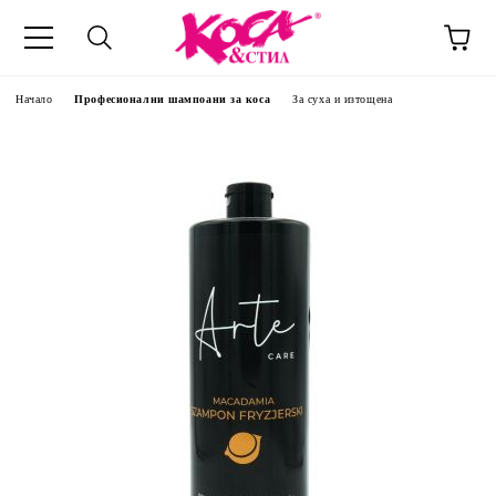
Начало
Професионални шампоани за коса
За суха и изтощена