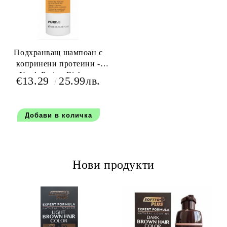
Подхранващ шампоан с
копринени протеини -
Nook Puring Richness
€13.29
25.99лв.
Shampo 300 мл
Нови продукти