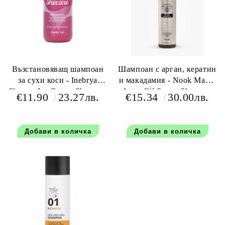
Възстановяващ шампоан
Шампоан с арган, кератин
за сухи коси - Inebrya
и макадамия - Nook Magic
Shecare Ice Cream Shampoo
ArganOil Secret Shampoo
€11.90
23.27лв.
€15.34
30.00лв.
300 мл.
250 мл.