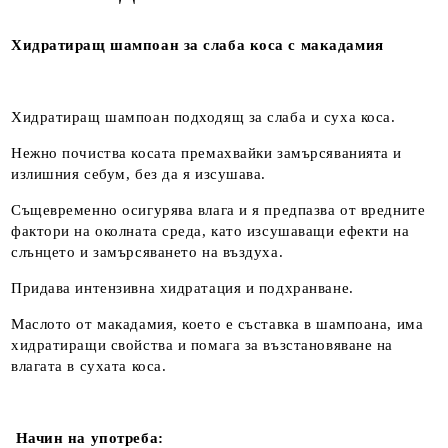
Хидратиращ шампоан за слаба коса с макадамия
Хидратиращ шампоан подходящ за слаба и суха коса.
Нежно почиства косата премахвайки замърсяванията и
излишния себум, без да я изсушава.
Същевременно осигурява влага и я предпазва от вредните
фактори на околната среда, като изсушаващи ефекти на
слънцето и замърсяването на въздуха.
Придава интензивна хидратация и подхранване.
Маслото от макадамия, което е съставка в шампоана, има
хидратиращи свойства и помага за възстановяване на
влагата в сухата коса.
Начин на употреба: