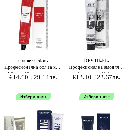
Cramer Color -
BES HI-FI -
Професионална боя за коса
Професионална амонячна
100 мл+100 мл оксидант
боя за коса 100 мл
€14.90
29.14лв.
€12.10
23.67лв.
Избери цвят
Избери цвят