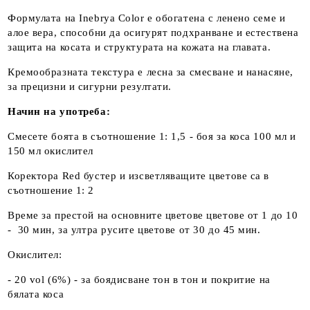
Формулата на Inebrya Color е обогатена с ленено семе и
алое вера, способни да осигурят подхранване и естествена
защита на косата и структурата на кожата на главата.
Кремообразната текстура е лесна за смесване и нанасяне,
за прецизни и сигурни резултати.
Начин на употреба:
Смесете боята в съотношение 1: 1,5 - боя за коса 100 мл и
150 мл окислител
Коректора Red бустер и изсветляващите цветове са в
съотношение 1: 2
Време за престой на основните цветове цветове от 1 до 10
- 30 мин, за ултра русите цветове от 30 до 45 мин.
Окислител:
- 20 vol (6%) - за боядисване тон в тон и покритие на
бялата коса