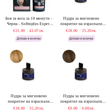
Боя за коса за 10 минути -
Пудра за мигновено
Черна - Softtoplus Expert
покритие на израснали
Woman Black 400мл
корени Светло Русо - Labor
€21.00
41.07лв.
€18.00
35.20лв.
Pro Instant Retouch Powder -
Light Blonde H646
Пудра за мигновено
Пудра за мигновено
покритие на израснали
покритие на израснали
корени Русо - Labor Pro
корени Светло Кафяво -
€18.00
35.20лв.
€0.00
0.00лв.