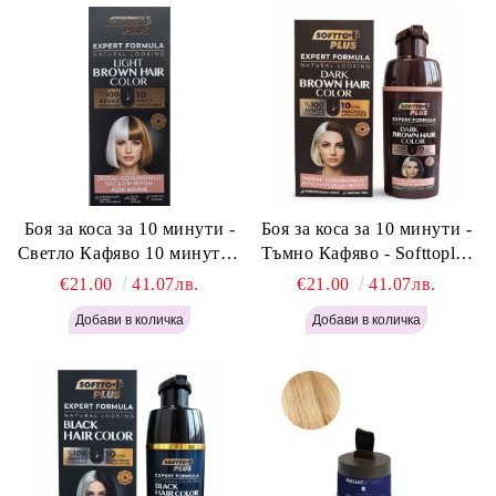
Боя за коса за 10 минути -
Боя за коса за 10 минути -
Светло Кафяво 10 минути -
Тъмно Кафяво - Softtoplus
Softtoplus Expert Woman
Expert Woman Dark Brown
€21.00
41.07лв.
€21.00
41.07лв.
Light Brown 400мл
400 мл