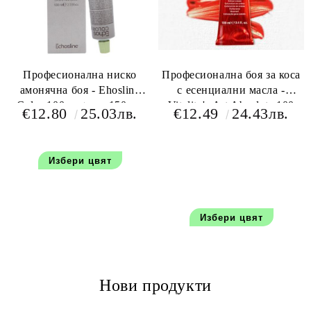
Професионална ниско
Професионална боя за коса
амонячна боя - Ehosline
с есенциални масла -
Color 100 мл+oxy 150 мл
Vitality's Art Absolute 100
€12.80
25.03лв.
€12.49
24.43лв.
мл+150 мл оксидант
Избери цвят
Избери цвят
Нови продукти