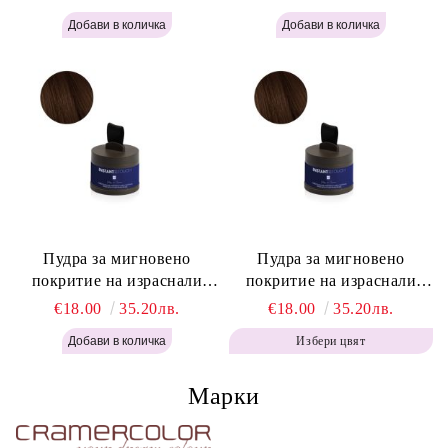
Instant Retouch Powder -
Labor Pro Instant Retouch
Blonde H645
Powder - Light Brown H644
Пудра за мигновено
Пудра за мигновено
покритие на израснали
покритие на израснали
корени Топло Кафяво -
корени Кафяво - Labor Pro
€18.00
35.20лв.
€18.00
35.20лв.
Labor Pro Instant Retouch
Instant Retouch Powder -
Избери цвят
Powder - Warm Brown H643
Brown H642
Марки