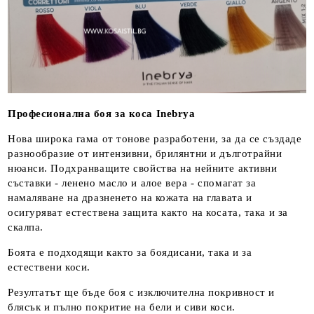
Професионална боя за коса Inebrya
Нова широка гама от тонове разработени, за да се създаде
разнообразие от интензивни, брилянтни и дълготрайни
нюанси. Подхранващите свойства на нейните активни
съставки - ленено масло и алое вера - спомагат за
намаляване на дразненето на кожата на главата и
осигуряват естествена защита както на косата, така и за
скалпа.
Боята е подходящи както за боядисани, така и за
естествени коси.
Резултатът ще бъде боя с изключителна покривност и
блясък и пълно покритие на бели и сиви коси.