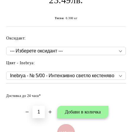
23.49лв.
Тегло:
0.300
кг
Оксидант:
Цвят - Inebrya:
Добави в любими
Доставка до 24 часа*