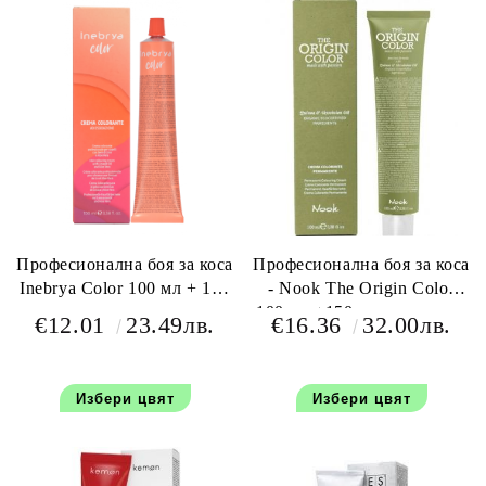
Професионална боя за коса
Професионална боя за коса
Inebrya Color 100 мл + 150
- Nook The Origin Color
мл оксидант
100 мл +150 мл окислител
€12.01
23.49лв.
€16.36
32.00лв.
Избери цвят
Избери цвят