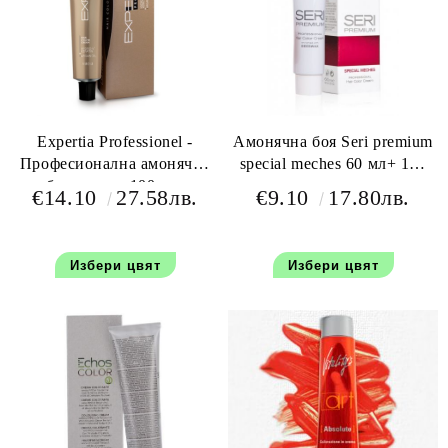
Expertia Professionel -
Амонячна боя Seri premium
Професионална амонячна
special meches 60 мл+ 100
боя за коса 100 мл.
мл оксидант
€14.10
27.58лв.
€9.10
17.80лв.
Избери цвят
Избери цвят