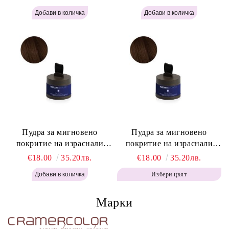
Instant Retouch Powder -
Labor Pro Instant Retouch
Blonde H645
Powder - Light Brown H644
Пудра за мигновено
Пудра за мигновено
покритие на израснали
покритие на израснали
корени Топло Кафяво -
корени Кафяво - Labor Pro
€18.00
35.20лв.
€18.00
35.20лв.
Labor Pro Instant Retouch
Instant Retouch Powder -
Избери цвят
Powder - Warm Brown H643
Brown H642
Марки