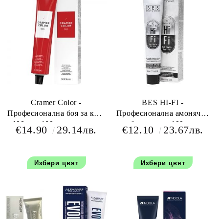
Cramer Color -
BES HI-FI -
Професионална боя за коса
Професионална амонячна
100 мл+100 мл оксидант
боя за коса 100 мл
€14.90
29.14лв.
€12.10
23.67лв.
Избери цвят
Избери цвят