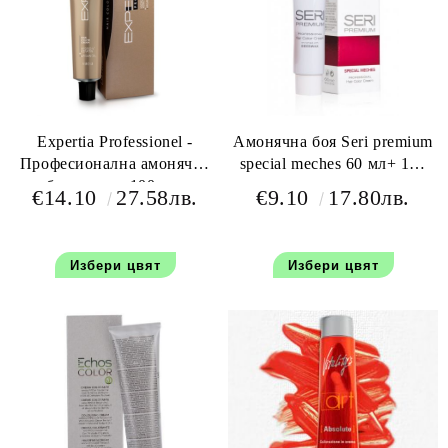
Expertia Professionel -
Амонячна боя Seri premium
Професионална амонячна
special meches 60 мл+ 100
боя за коса 100 мл.
мл оксидант
€14.10
27.58лв.
€9.10
17.80лв.
Избери цвят
Избери цвят