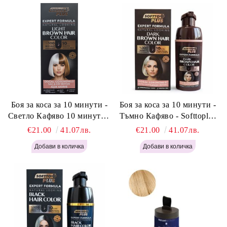
Боя за коса за 10 минути -
Боя за коса за 10 минути -
Светло Кафяво 10 минути -
Тъмно Кафяво - Softtoplus
Softtoplus Expert Woman
Expert Woman Dark Brown
€21.00
41.07лв.
€21.00
41.07лв.
Light Brown 400мл
400 мл