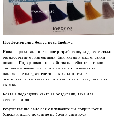
Професионална боя за коса Inebrya
Нова широка гама от тонове разработени, за да се създаде
разнообразие от интензивни, брилянтни и дълготрайни
нюанси. Подхранващите свойства на нейните активни
съставки - ленено масло и алое вера - спомагат за
намаляване на дразненето на кожата на главата и
осигуряват естествена защита както на косата, така и за
скалпа.
Боята е подходящи както за боядисани, така и за
естествени коси.
Резултатът ще бъде боя с изключителна покривност и
блясък и пълно покритие на бели и сиви коси.