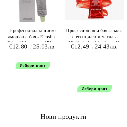
Професионална ниско
Професионална боя за коса
амонячна боя - Ehosline
с есенциални масла -
Color 100 мл+oxy 150 мл
Vitality's Art Absolute 100
€12.80
25.03лв.
€12.49
24.43лв.
мл+150 мл оксидант
Избери цвят
Избери цвят
Нови продукти