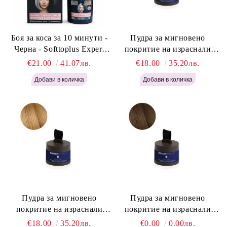
Боя за коса за 10 минути -
Пудра за мигновено
Черна - Softtoplus Expert
покритие на израснали
Woman Black 400мл
корени Светло Русо - Labor
€21.00
41.07лв.
€18.00
35.20лв.
Pro Instant Retouch Powder -
Light Blonde H646
Пудра за мигновено
Пудра за мигновено
покритие на израснали
покритие на израснали
корени Русо - Labor Pro
корени Светло Кафяво -
€18.00
35.20лв.
€0.00
0.00лв.