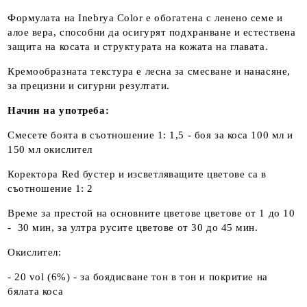
Формулата на Inebrya Color е обогатена с ленено семе и
алое вера, способни да осигурят подхранване и естествена
защита на косата и структурата на кожата на главата.
Кремообразната текстура е лесна за смесване и нанасяне,
за прецизни и сигурни резултати.
Начин на употреба:
Смесете боята в съотношение 1: 1,5 - боя за коса 100 мл и
150 мл окислител
Коректора Red бустер и изсветляващите цветове са в
съотношение 1: 2
Време за престой на основните цветове цветове от 1 до 10
- 30 мин, за ултра русите цветове от 30 до 45 мин.
Окислител:
- 20 vol (6%) - за боядисване тон в тон и покритие на
бялата коса