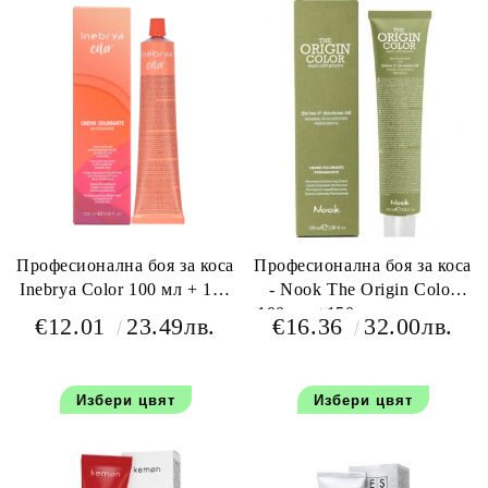
Професионална боя за коса
Професионална боя за коса
Inebrya Color 100 мл + 150
- Nook The Origin Color
мл оксидант
100 мл +150 мл окислител
€12.01
23.49лв.
€16.36
32.00лв.
Избери цвят
Избери цвят