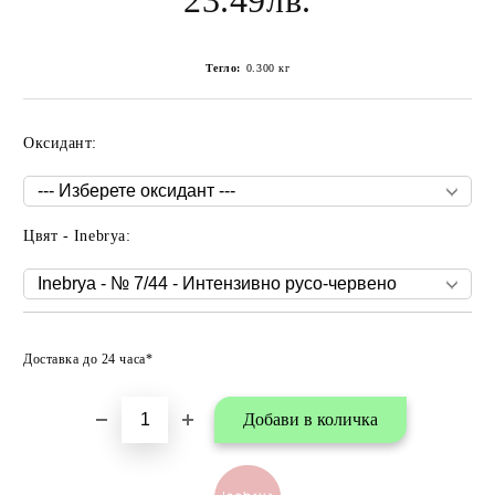
23.49лв.
Тегло:
0.300
кг
Оксидант:
Цвят - Inebrya:
Добави в любими
Доставка до 24 часа*