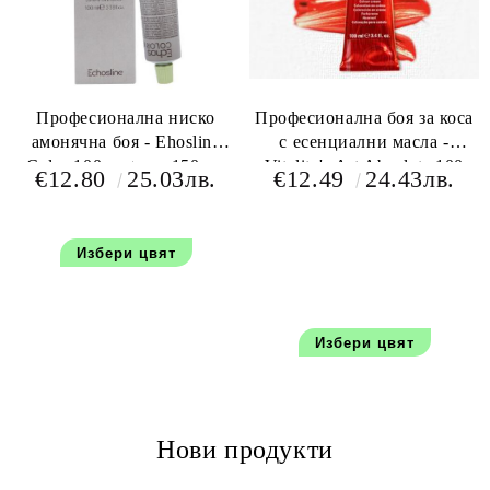
Професионална ниско
Професионална боя за коса
амонячна боя - Ehosline
с есенциални масла -
Color 100 мл+oxy 150 мл
Vitality's Art Absolute 100
€12.80
25.03лв.
€12.49
24.43лв.
мл+150 мл оксидант
Избери цвят
Избери цвят
Нови продукти