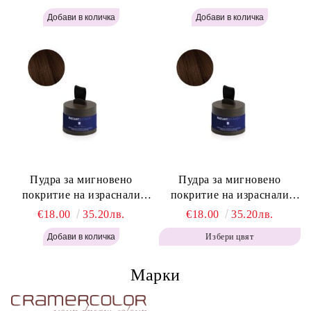
Instant Retouch Powder -
Labor Pro Instant Retouch
Blonde H645
Powder - Light Brown H644
Пудра за мигновено
Пудра за мигновено
покритие на израснали
покритие на израснали
корени Топло Кафяво -
корени Кафяво - Labor Pro
€18.00
35.20лв.
€18.00
35.20лв.
Labor Pro Instant Retouch
Instant Retouch Powder -
Избери цвят
Powder - Warm Brown H643
Brown H642
Марки