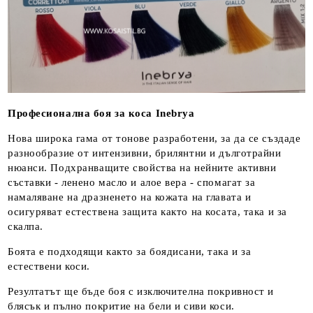
Професионална боя за коса Inebrya
Нова широка гама от тонове разработени, за да се създаде
разнообразие от интензивни, брилянтни и дълготрайни
нюанси. Подхранващите свойства на нейните активни
съставки - ленено масло и алое вера - спомагат за
намаляване на дразненето на кожата на главата и
осигуряват естествена защита както на косата, така и за
скалпа.
Боята е подходящи както за боядисани, така и за
естествени коси.
Резултатът ще бъде боя с изключителна покривност и
блясък и пълно покритие на бели и сиви коси.