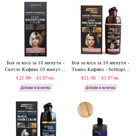
Боя за коса за 10 минути -
Боя за коса за 10 минути -
Светло Кафяво 10 минути -
Тъмно Кафяво - Softtoplus
Softtoplus Expert Woman
Expert Woman Dark Brown
€21.00
41.07лв.
€21.00
41.07лв.
Light Brown 400мл
400 мл