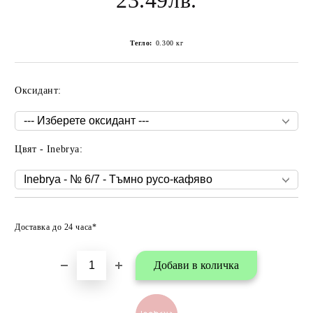
23.49лв.
Тегло:
0.300
кг
Оксидант:
Цвят - Inebrya:
Добави в любими
Доставка до 24 часа*