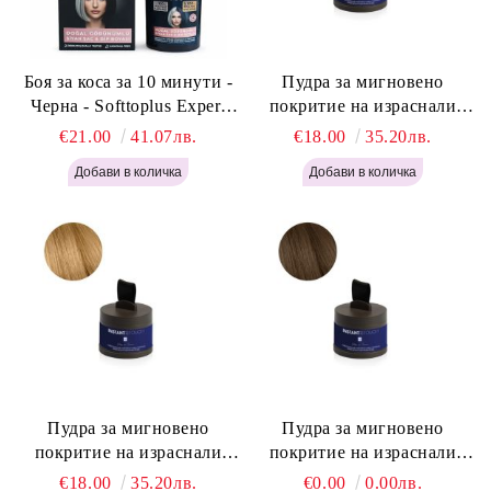
Боя за коса за 10 минути -
Пудра за мигновено
Черна - Softtoplus Expert
покритие на израснали
Woman Black 400мл
корени Светло Русо - Labor
€21.00
41.07лв.
€18.00
35.20лв.
Pro Instant Retouch Powder -
Light Blonde H646
Пудра за мигновено
Пудра за мигновено
покритие на израснали
покритие на израснали
корени Русо - Labor Pro
корени Светло Кафяво -
€18.00
35.20лв.
€0.00
0.00лв.