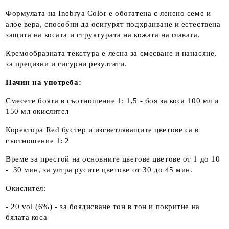
Формулата на Inebrya Color е обогатена с ленено семе и
алое вера, способни да осигурят подхранване и естествена
защита на косата и структурата на кожата на главата.
Кремообразната текстура е лесна за смесване и нанасяне,
за прецизни и сигурни резултати.
Начин на употреба:
Смесете боята в съотношение 1: 1,5 - боя за коса 100 мл и
150 мл окислител
Коректора Red бустер и изсветляващите цветове са в
съотношение 1: 2
Време за престой на основните цветове цветове от 1 до 10
- 30 мин, за ултра русите цветове от 30 до 45 мин.
Окислител:
- 20 vol (6%) - за боядисване тон в тон и покритие на
бялата коса