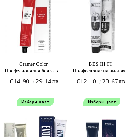
Cramer Color -
BES HI-FI -
Професионална боя за коса
Професионална амонячна
100 мл+100 мл оксидант
боя за коса 100 мл
€14.90
29.14лв.
€12.10
23.67лв.
Избери цвят
Избери цвят