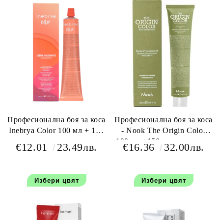
Професионална боя за коса
Професионална боя за коса
Inebrya Color 100 мл + 150
- Nook The Origin Color
мл оксидант
100 мл +150 мл окислител
€12.01
23.49лв.
€16.36
32.00лв.
Избери цвят
Избери цвят