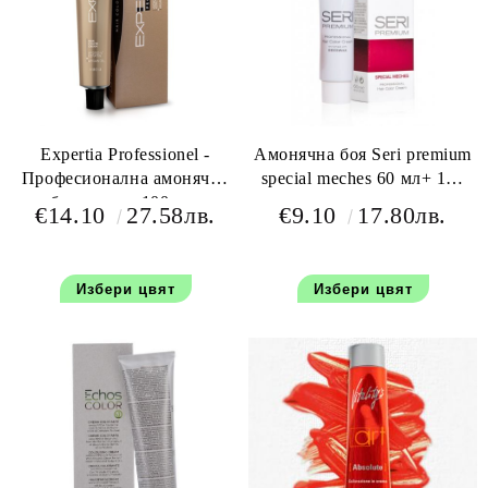
Expertia Professionel -
Амонячна боя Seri premium
Професионална амонячна
special meches 60 мл+ 100
боя за коса 100 мл.
мл оксидант
€14.10
27.58лв.
€9.10
17.80лв.
Избери цвят
Избери цвят