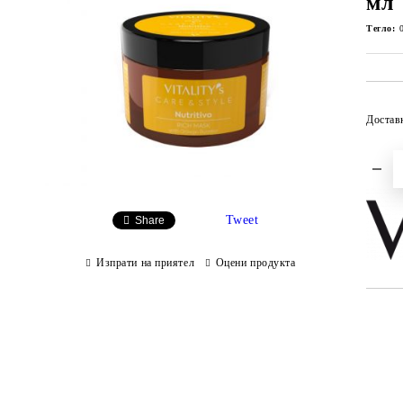
мл
Тегло:
Достав
Tweet
Share
Изпрати на приятел
Оцени продукта