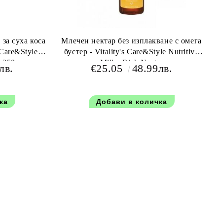
за суха коса
Млечен нектар без изплакване с омега
 Care&Style
бустер - Vitality's Care&Style Nutritivo
o 250 мл
Milky Rich Nectar
лв.
€25.05
48.99лв.