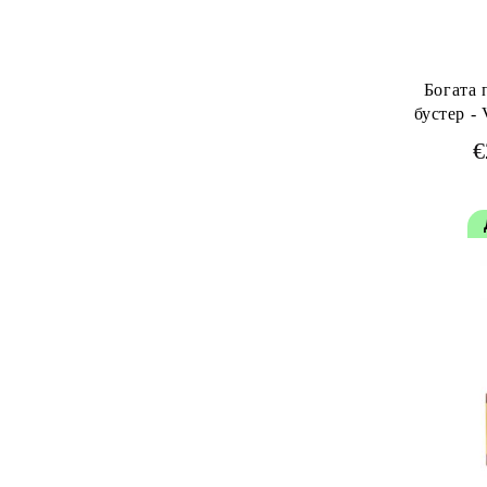
Богата 
бустер - Vitality's Care&Style Nutritivo
€