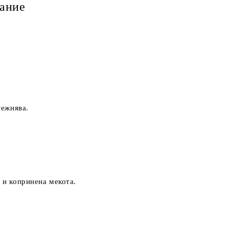
ание
тежнява.
 и копринена мекота.