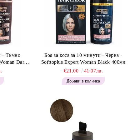
и - Тъмно
Боя за коса за 10 минути - Черна -
t Woman Dark
Softtoplus Expert Woman Black 400мл
.
€21.00
41.07лв.