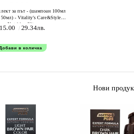
лект за път - (шампоан 100мл
tality's Care&Style
Nutritivo Kit
15.00
29.34лв.
Нови продук