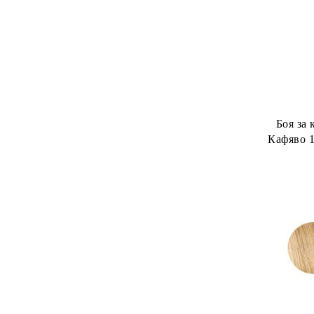
Боя за 
Кафяво 1
Wom