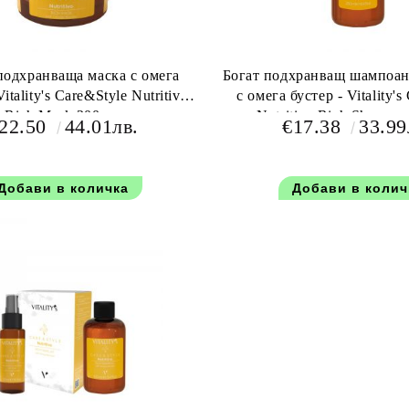
подхранваща маска с омега
Богат подхранващ шампоан 
с омега бустер - Vitality's
Rich Mask 200 мл
Nutritivo Rich Shampo
22.50
44.01лв.
€17.38
33.99