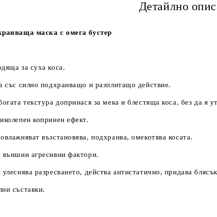
Детайлно опис
хранваща маска с омега бустер
дяща за суха коса.
а със силно подхранващо и разплитащо действие.
богата текстура допринася за мека и блестяща коса, без да я у
иколепен копринен ефект.
овлажняват възстановява, подхранва, омекотява косата.
 външни агресивни фактори.
 улеснява разресването, действа антистатично, придава блясък
ни съставки.