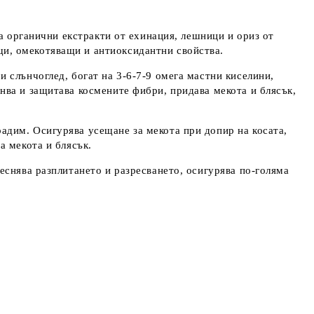
жа органични екстракти от ехинация, лешници и ориз от
и, омекотяващи и антиоксидантни свойства.
и слънчоглед, богат на 3-6-7-9 омега мастни киселини,
нва и защитава космените фибри, придава мекота и блясък,
радим. Осигурява усещане за мекота при допир на косата,
а мекота и блясък.
еснява разплитането и разресването, осигурява по-голяма