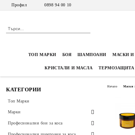
Профил
0898 94 00 10
ТОП МАРКИ
БОЯ
ШАМПОАНИ
МАСКИ И
КРИСТАЛИ И МАСЛА
ТЕРМОЗАЩИТА
Начало
Маски 
КАТЕГОРИИ
Топ Марки
Марки
Inebrya
Професионални бои за коса
Inebrya Color - Професионална боя
Nook-Eco-Inspired
Професионални амонячни бои
Професионални шампоани за коса