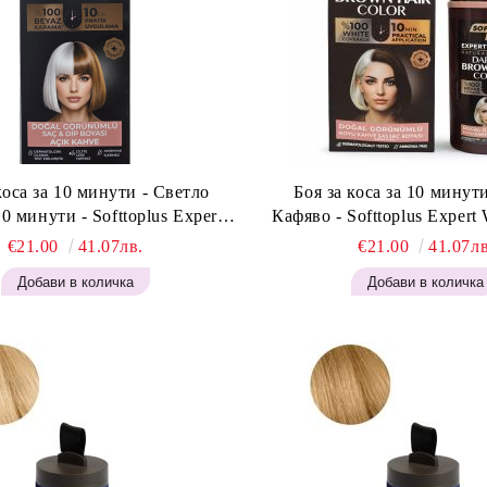
коса за 10 минути - Светло
Боя за коса за 10 минут
0 минути - Softtoplus Expert
Кафяво - Softtoplus Exper
an Light Brown 400мл
Brown 400 мл
€21.00
41.07лв.
€21.00
41.07лв