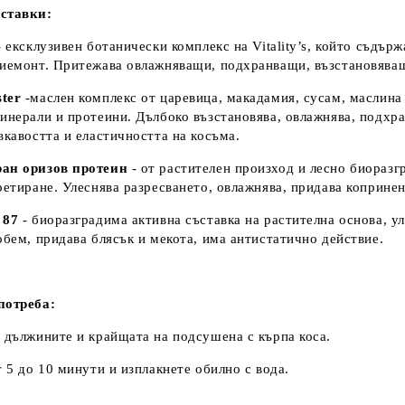
ставки:
 ексклузивен ботанически комплекс на Vitality’s, който съдър
иемонт. Притежава овлажняващи, подхранващи, възстановяващ
ster
-маслен комплекс от царевица, макадамия, сусам, маслина 
инерали и протеини. Дълбоко възстановява, овлажнява, подхра
вкавостта и еластичността на косъма.
ан оризов протеин
- от растителен произход и лесно биоразг
ретиране. Улеснява разресването, овлажнява, придава копринен
 87
- биоразградима активна съставка на растителна основа, ул
обем, придава блясък и мекота, има антистатично действие.
потреба:
 дължините и крайщата на подсушена с кърпа коса.
 5 до 10 минути и изплакнете обилно с вода.