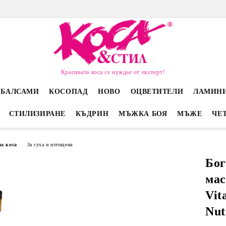
Красивата коса се нуждае от експерт!
 БАЛСАМИ
КОСОПАД
НОВО
ОЦВЕТИТЕЛИ
ЛАМИН
СТИЛИЗИРАНЕ
КЪДРИН
МЪЖКА БОЯ
МЪЖЕ
ЧЕ
за коса
За суха и изтощена
Бог
мас
Vit
Nut