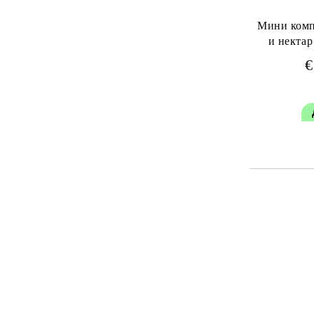
Мини комп
и нектар 50мл) - Vi
€