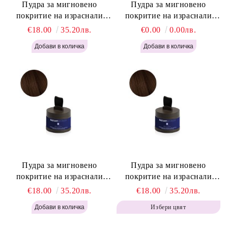
Пудра за мигновено
Пудра за мигновено
покритие на израснали
покритие на израснали
корени Русо - Labor Pro
корени Светло Кафяво -
€18.00
35.20лв.
€0.00
0.00лв.
Instant Retouch Powder -
Labor Pro Instant Retouch
Blonde H645
Powder - Light Brown H644
Пудра за мигновено
Пудра за мигновено
покритие на израснали
покритие на израснали
корени Топло Кафяво -
корени Кафяво - Labor Pro
€18.00
35.20лв.
€18.00
35.20лв.
Labor Pro Instant Retouch
Instant Retouch Powder -
Избери цвят
Powder - Warm Brown H643
Brown H642