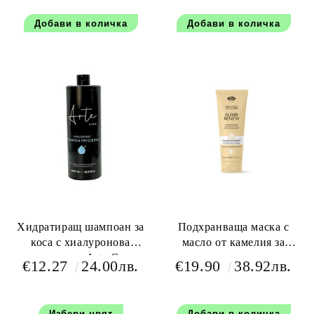
мл
Хидратиращ шампоан за
Подхранваща маска с
коса с хиалуронова
масло от камелия за
киселина - Arte Care
третирани и увредени
€12.27
24.00лв.
€19.90
38.92лв.
Hyaluronic Hair Shampoo
коси - Lisap Top Care Elixir
1000 мл
Renew Nourishing 250 мл
Избери цвят