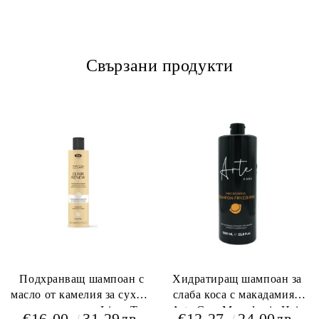
Свързани продукти
Подхранващ шампоан с
Хидратиращ шампоан за
масло от камелия за сухи и
слаба коса с макадамия -
увредени коси - Lisap Top
Arte Care Macadamia Hair
€16.00
31.29лв.
€12.27
24.00лв.