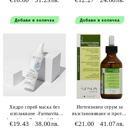
Care Elixir Renew Shampoo
Shampoo 1000 мл
250 мл
Хидро спрей маска без
Интензивен серум за
изплакване -Farmavita
възстановяване и против
Amethyste Botanical Hydra
накъсване на косата -
€19.43
38.00лв.
€21.00
41.07лв.
10in1 Leave in Mask 150 мл
Rolland UNA
Restructurizing Treatment 90