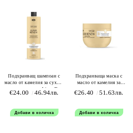
Подхранващ шампоан с
Подхранваща маска с
масло от камелия за сухи и
масло от камелия за
увредени коси - Lisap Top
третирани и увредени
€24.00
46.94лв.
€26.40
51.63лв.
Care Elixir Renew Shampoo
коси - Lisap Top Care Elixir
1000 мл
Renew Nourishing 500 мл