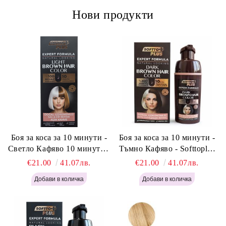
Нови продукти
Боя за коса за 10 минути -
Боя за коса за 10 минути -
Светло Кафяво 10 минути -
Тъмно Кафяво - Softtoplus
Softtoplus Expert Woman
Expert Woman Dark Brown
€21.00
41.07лв.
€21.00
41.07лв.
Light Brown 400мл
400 мл