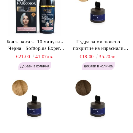
Боя за коса за 10 минути -
Пудра за мигновено
Черна - Softtoplus Expert
покритие на израснали
Woman Black 400мл
корени Светло Русо - Labor
€21.00
41.07лв.
€18.00
35.20лв.
Pro Instant Retouch Powder -
Light Blonde H646