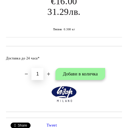
€16.00
31.29лв.
Тегло:
0.300
кг
Добави в любими
Доставка до 24 часа*
Tweet
Share